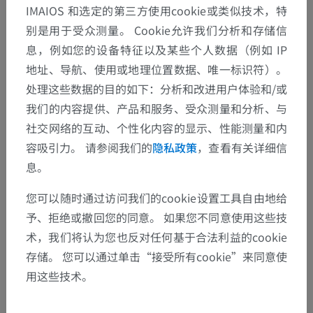
IMAIOS 和选定的第三方使用cookie或类似技术，特
别是用于受众测量。 Cookie允许我们分析和存储信
息，例如您的设备特征以及某些个人数据（例如 IP
地址、导航、使用或地理位置数据、唯一标识符）。
处理这些数据的目的如下：分析和改进用户体验和/或
我们的内容提供、产品和服务、受众测量和分析、与
社交网络的互动、个性化内容的显示、性能测量和内
解剖层次
容吸引力。 请参阅我们的
隐私政策
，查看有关详细信
息。
人体解剖学1
您可以随时通过访问我们的cookie设置工具自由地给
予、拒绝或撤回您的同意。 如果您不同意使用这些技
系统解剖学
>
神经系统
>
中枢神经系统
>
大脑
>
术，我们将认为您也反对任何基于合法利益的cookie
菱脑 ;后脑
>
延髓
>
楔束
存储。 您可以通过单击“接受所有cookie”来同意使
用这些技术。
这个解剖部位没有子结构
底层结构：