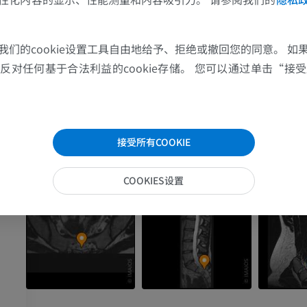
上肢
下肢
丝
图片集
上肢MRI
下肢血管造影
我们的cookie设置工具自由地给予、拒绝或撤回您的同意。 如
MRI
插画
对任何基于合法利益的cookie存储。 您可以通过单击“接受所
优质会员
优质会员
肩MRI
下肢X光照片
MRI
放射影像学
接受所有COOKIE
优质会员
免費
COOKIES设置
腕MRI
下肢MRI
MRI
MRI
优质会员
优质会员
肘部MRI
髋MRI
MRI
MRI