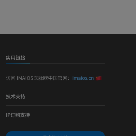
影
）
影
实用链接
访问 IMAIOS医脉欧中国官网：
imaios.cn
技术支持
IP订购支持