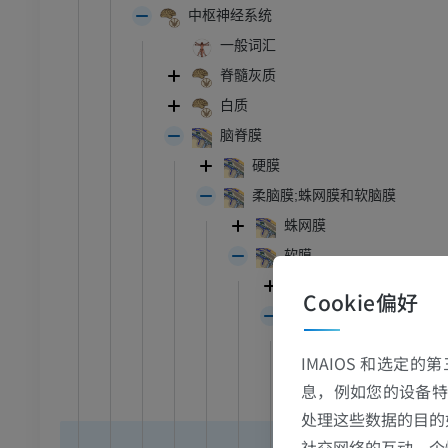
中枢神经系统
一般词汇
脊髓灰质
白质
脑脊膜
硬膜
柔脑膜;蛛网膜和软脑膜
蛛网膜
软膜
软脑膜
Cookie偏好
软脊膜
[软脊膜]齿状韧
IMAIOS 和选定
颈椎中间间隔
息，例如您的设备特
终丝
处理这些数据的目的
终丝: 外终
社交网络的互动、个