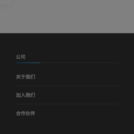
可视人计划
下肢CTA
摄影
计算机体层摄
优质会员
优质会员
腿（动脉和骨
计算机体层摄
公司
免費
关于我们
下肢血管造影
血管造影术
加入我们
免費
合作伙伴