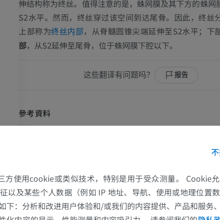
伸结构称为终丝。值得注意的是，蛛网膜及其下方的蛛网
S2水平。然而，终丝穿过该空间到达尾骨。因此，终丝
上部称为
，从脊髓圆锥尖端延伸至S2水平；下
终丝内部
部
，从S2延伸至尾骨，位于蛛网膜下腔以下。
这些翻译有问题吗？
报告
參考資料
Edström, E., Wesslén, C., Fletcher-Sandersjöö, A., Elmi-Terander, A. an
22). Filum terminale transection in pediatric tethered cord syndrome: 
不
population-based, cohort study of 95 cases.
Acta Neurochirurgica,
164
80.
带
的第三方使用cookie或类似技术，特别是用于受众测量。 Cooki
Snell, R.S. (2010). ‘Chapter 15: The meninges of the brain and the 
Clinical Neuroanatomy
. (7th ed.) Philadelphia: Wolters Kluwer Health/
征以及某些个人数据（例如 IP 地址、导航、使用或地理位置
ms & Wilkins, pp.427-444.
如下：分析和改进用户体验和/或我们的内容提供、产品和服务
丝
性化内容的显示、性能测量和内容吸引力。 请参阅我们的
隐私