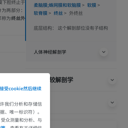
膜下腔终止于
柔脑膜;蛛网膜和软脑膜
>
软膜
>
分为两部分：
软脊膜
>
终丝
>
外终丝
部称为
终丝外
这个解剖部位没有子结构
底层结构：
人体神经解剖学
d Sandvik, U. (20
动物的比较解剖学
a single center,
接受cookie然后继续
(6), pp.1473-14
翻译
e允许我们分析和存储信
spinal cord’, in
Lippincott Willia
数据、唯一标识符）。
、受众测量和分析、与
政策
，查看有关详细信