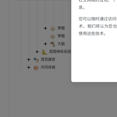
跗 - 足
终丝: 内终
息。
外部形态
踝关节磁共振成像
您可以随时通过访问
内部形态
MRI
术，我们将认为您也反
脊髓
员
优质会员
使用这些技术。
脊髓
大脑
关节造影
前足MRI
节造影
MRI
周围神经系统
感觉器官
员
优质会员
共同体被
RI
下肢MRI
MRI
员
优质会员
光照片
下肢X光照片
像学
放射影像学