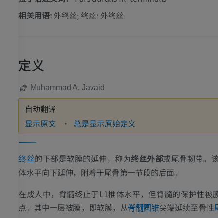
相关用语:
外终丝; 终丝: 外终丝
定义
Muhammad A. Javaid
自动翻译
显示原文
总是显示原始定义
的下部是软膜的延伸，称为
终丝外部
或尾骨韧带。该
终丝
体水平向下延伸，附着于尾骨第一节段的后面。
在成人中，脊髓终止于L1椎体水平，但脊髓的保护性被
点。其中一层被膜，即软膜，从
尖端延续至骨性
脊髓圆锥