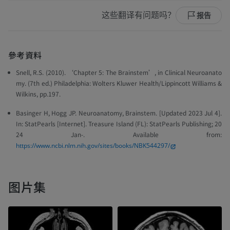
这些翻译有问题吗？
报告
參考資料
Snell, R.S. (2010). ‘Chapter 5: The Brainstem’, in Clinical Neuroanato
my. (7th ed.) Philadelphia: Wolters Kluwer Health/Lippincott Williams &
Wilkins, pp.197.
Basinger H, Hogg JP. Neuroanatomy, Brainstem. [Updated 2023 Jul 4].
In: StatPearls [Internet]. Treasure Island (FL): StatPearls Publishing; 20
24 Jan-. Available from:
https://www.ncbi.nlm.nih.gov/sites/books/NBK544297/
图片集