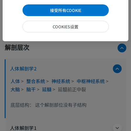
接受所有COOKIE
COOKIES设置
解剖层次
人体解剖学2
人体
>
整合系统
>
神经系统
>
中枢神经系统
>
大脑
>
脑干
>
延髓
>
延髓前正中裂
这个解剖部位没有子结构
底层结构：
人体解剖学1