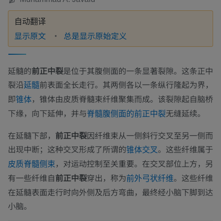
自动翻译
显示原文
总是显示原始定义
延髓的
前正中裂
是位于其腹侧面的一条显著裂隙。这条正中
裂沿
前表面全长走行。其两侧各以一条纵行隆起为界，
延髓
即
，锥体由皮质脊髓束纤维聚集而成。该裂隙起自脑桥
锥体
下缘，向下延伸，并与
无缝延续。
脊髓腹侧面的前正中裂
在延髓下部，
前正中裂
因纤维束从一侧斜行交叉至另一侧而
出现中断；这种交叉形成了所谓的
。这些纤维属于
锥体交叉
，对运动控制至关重要。在交叉部位上方，另
皮质脊髓侧束
有一些纤维自
前正中裂
穿出，称为
。这些纤维
前外弓状纤维
在延髓表面走行时向外侧及后方弯曲，最终经小脑下脚到达
小脑。