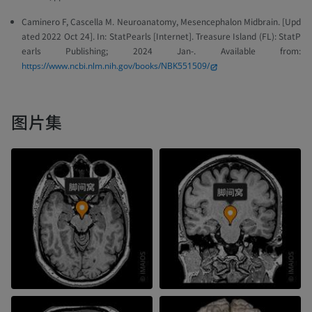
Caminero F, Cascella M. Neuroanatomy, Mesencephalon Midbrain. [Upd
ated 2022 Oct 24]. In: StatPearls [Internet]. Treasure Island (FL): StatP
earls Publishing; 2024 Jan-. Available from:
https://www.ncbi.nlm.nih.gov/books/NBK551509/
图片集