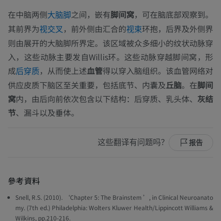
在中脑两侧
之间，嵌有
脚间窝
，可在脑底部观察到。
大脑脚
其前界为
，前外侧由汇合的
环抱，后界及外侧界
视交叉
视束
则由展开的大脑脚所界定。该区域被众多细小的纹状动脉穿
入，这些动脉主要发自Willis环。这些动脉穿越脚间窝，形
成
，从而使上述
血管
得以穿入脑组织。该血管网络对
后穿质
供应皮质下脑区至关重要，包括底节、内囊及
丘脑
。在
脚间
窝
内，由后向前依次包含以下结构：后穿质、乳头体、
灰结
节
、漏斗以及垂体。
这些翻译有问题吗？
报告
參考資料
Snell, R.S. (2010). ‘Chapter 5: The Brainstem ’, in Clinical Neuroanato
my. (7th ed.) Philadelphia: Wolters Kluwer Health/Lippincott Williams &
Wilkins, pp.210-216.