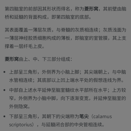
第四脑室的前部因其形状而得名，称为
菱形窝
，其前壁由脑
桥和延髓的背面构成，即第四脑室的底部。
其表面覆盖一薄层灰质，与脊髓的灰质相连续；灰质浅面为
一薄层神经胶质细胞构成的薄板，即脑室的室管膜，其上支
撑着一层纤毛上皮。
菱形窝
由上、中、下三部分组成：
上部呈三角形，外侧界为小脑上脚；其尖端朝上，与中脑
水管相连续；其底部以上凹上端水平处的假想连线为界。
中部自上述水平延伸至脑室髓纹水平部所在水平；上方较
窄，外侧界为小脑中脚，向下逐渐变宽，并延伸至脑室的
外侧隐窝。
下部呈三角形，其朝下的尖端称为
笔尖
（calamus
scriptorius），与延髓闭合部的中央管相连续。