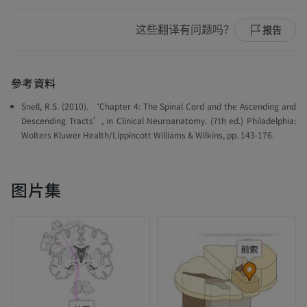
这些翻译有问题吗？
报告
參考資料
Snell, R.S. (2010). ‘Chapter 4: The Spinal Cord and the Ascending and
Descending Tracts’, in
Clinical Neuroanatomy
. (7th ed.) Philadelphia:
Wolters Kluwer Health/Lippincott Williams & Wilkins, pp. 143-176.
图片集