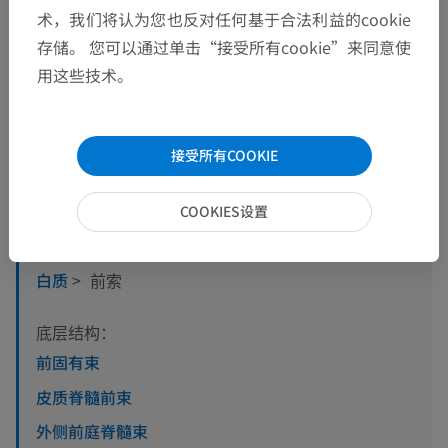
术，我们将认为您也反对任何基于合法利益的cookie
存储。 您可以通过单击“接受所有cookie”来同意使
用这些技术。
解剖层次
人体解剖学2
接受所有COOKIE
人体解剖学1
COOKIES设置
系统解剖学
>
神经系统
>
中枢神经系统
>
脊髓
>
白质
>
前索
底层结构：
前固有束
皮质脊髓前束
外侧前庭脊髓束