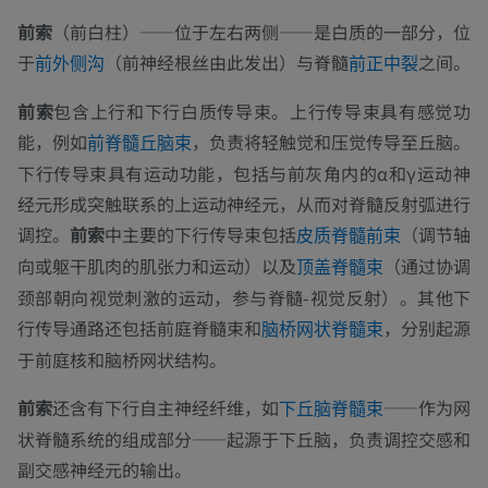
前索
（前白柱）——位于左右两侧——是白质的一部分，位
于
（前神经根丝由此发出）与脊髓
之间。
前外侧沟
前正中裂
前索
包含上行和下行白质传导束。上行传导束具有感觉功
能，例如
，负责将轻触觉和压觉传导至丘脑。
前脊髓丘脑束
下行传导束具有运动功能，包括与前灰角内的α和γ运动神
经元形成突触联系的上运动神经元，从而对脊髓反射弧进行
调控。
前索
中主要的下行传导束包括
（调节轴
皮质脊髓前束
向或躯干肌肉的肌张力和运动）以及
（通过协调
顶盖脊髓束
颈部朝向视觉刺激的运动，参与脊髓-视觉反射）。其他下
行传导通路还包括前庭脊髓束和
，分别起源
脑桥网状脊髓束
于前庭核和脑桥网状结构。
前索
还含有下行自主神经纤维，如
——作为网
下丘脑脊髓束
状脊髓系统的组成部分——起源于下丘脑，负责调控交感和
副交感神经元的输出。