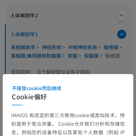
人体解剖学2
人体解剖学1
系统解剖学
>
神经系统
>
中枢神经系统
>
脑脊膜
>
柔脑膜;蛛网膜和软脑膜
>
软膜
>
软脑膜
>
脉络球
这个解剖部位没有子结构
底层结构：
不接受cookie然后继续
人体神经解剖学
Cookie偏好
IMAIOS 和选定的第三方使用cookie或类似技术，特
别是用于受众测量。 Cookie允许我们分析和存储信
动物的比较解剖学
息，例如您的设备特征以及某些个人数据（例如 IP