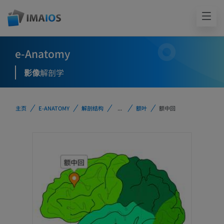
e-Anatomy
影像
解剖学
主页
E-ANATOMY
解剖结构
...
额叶
额中回