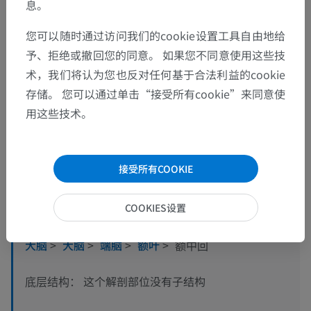
息。
您可以随时通过访问我们的cookie设置工具自由地给
予、拒绝或撤回您的同意。 如果您不同意使用这些技
术，我们将认为您也反对任何基于合法利益的cookie
存储。 您可以通过单击“接受所有cookie”来同意使
用这些技术。
解剖层次
接受所有COOKIE
人体解剖学2
COOKIES设置
人体
>
整合系统
>
神经系统
>
中枢神经系统
>
大脑
>
大脑
>
端脑
>
额叶
>
额中回
这个解剖部位没有子结构
底层结构：