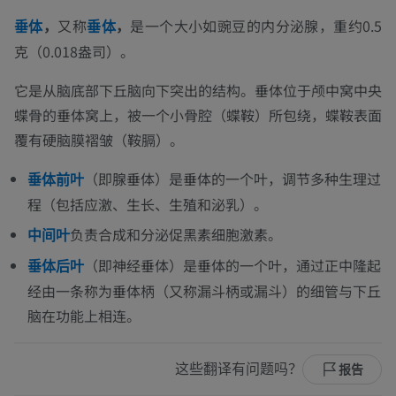
，
又称
，
是一个大小如豌豆的内分泌腺，重约0.5
垂体
垂体
克（0.018盎司）。
它是从脑底部下丘脑向下突出的结构。垂体位于颅中窝中央
蝶骨的垂体窝上，被一个小骨腔（蝶鞍）所包绕，蝶鞍表面
覆有硬脑膜褶皱（鞍膈）。
（即腺垂体）是垂体的一个叶，调节多种生理过
垂体前叶
程（包括应激、生长、生殖和泌乳）。
负责合成和分泌促黑素细胞激素。
中间叶
（即神经垂体）是垂体的一个叶，通过正中隆起
垂体后叶
经由一条称为垂体柄（又称漏斗柄或漏斗）的细管与下丘
脑在功能上相连。
这些翻译有问题吗？
报告