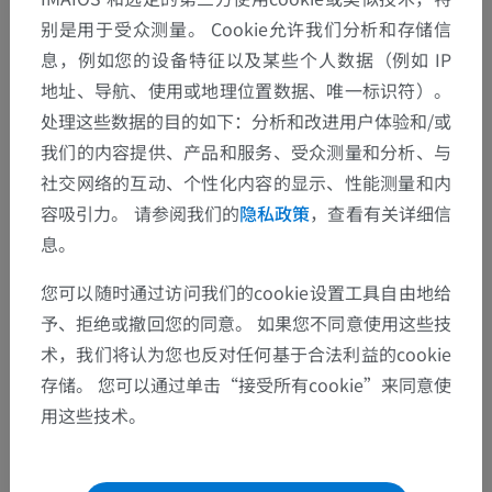
别是用于受众测量。 Cookie允许我们分析和存储信
息，例如您的设备特征以及某些个人数据（例如 IP
地址、导航、使用或地理位置数据、唯一标识符）。
处理这些数据的目的如下：分析和改进用户体验和/或
我们的内容提供、产品和服务、受众测量和分析、与
社交网络的互动、个性化内容的显示、性能测量和内
容吸引力。 请参阅我们的
隐私政策
，查看有关详细信
息。
解剖层次
您可以随时通过访问我们的cookie设置工具自由地给
予、拒绝或撤回您的同意。 如果您不同意使用这些技
术，我们将认为您也反对任何基于合法利益的cookie
人体解剖学2
存储。 您可以通过单击“接受所有cookie”来同意使
用这些技术。
人体解剖学1
系统解剖学
>
心血管系统
>
动脉
>
主动脉
>