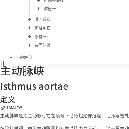
体循环静脉
淋巴干
淋巴系统
神经系统
感觉器官
共同体被
一般解剖
主动脉峡
Isthmus aortae
定义
IMAIOS
主动脉峡
是指主动脉弓在左锁骨下动脉起始部远端、动脉导管
在胎儿时期，由于主动脉囊和升主动脉内血流较少，这一段主动