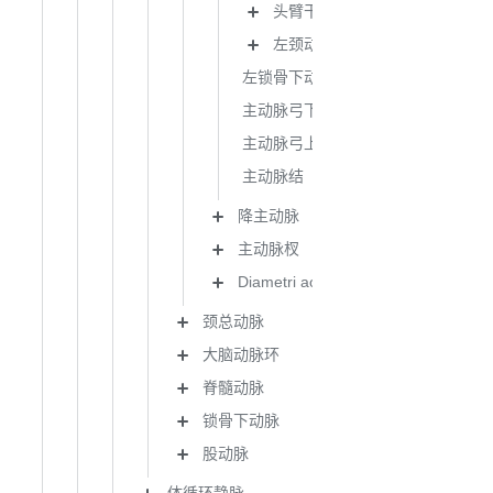
头臂干
左颈动脉
左锁骨下动脉
主动脉弓下缘
主动脉弓上缘
主动脉结
降主动脉
主动脉杈
Diametri aortae
颈总动脉
大脑动脉环
脊髓动脉
锁骨下动脉
股动脉