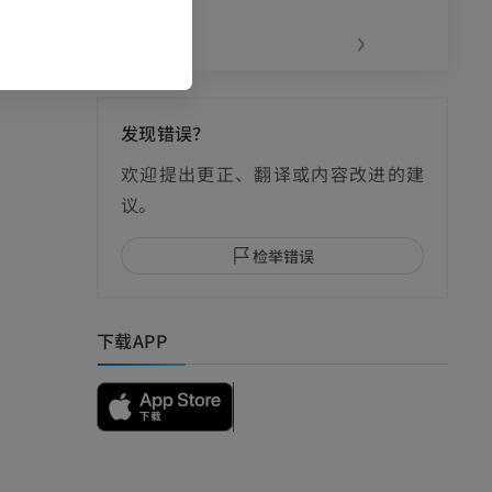
‹
›
发现错误？
影
欢迎提出更正、翻译或内容改进的建
议。
检举错误
I
下载APP