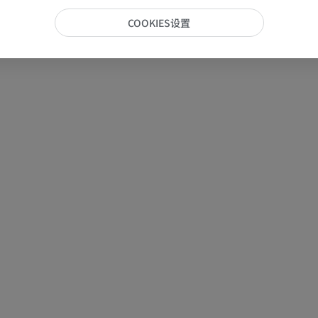
COOKIES设置
手部MRI
膝MRI
MRI
MRI
优质会员
优质会员
上肢X光照片
膝CT关节造
放射影像学
CT关节造影
优质会员
优质会员
上肢
脚踝和后足MR
插画
MRI
优质会员
优质会员
上肢血管造影
前足MRI
血管造影术
MRI
免費
优质会员