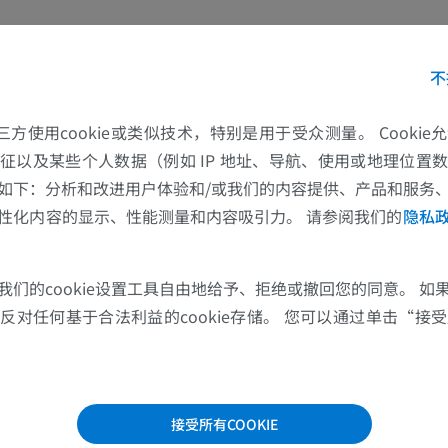
上肢MRI
下肢血管造影
MRI
插画
不
优质会员
优质会员
的第三方使用cookie或类似技术，特别是用于受众测量。 Cooki
肩MRI
下肢X光照片
征以及某些个人数据（例如 IP 地址、导航、使用或地理位置
MRI
放射影像学
如下：分析和改进用户体验和/或我们的内容提供、产品和服务
性化内容的显示、性能测量和内容吸引力。 请参阅我们的
隐私
优质会员
免費
腕MRI
下肢MRI
我们的cookie设置工具自由地给予、拒绝或撤回您的同意。 如
MRI
MRI
对任何基于合法利益的cookie存储。 您可以通过单击“接受所
优质会员
优质会员
肘部MRI
髋MRI
MRI
MRI
接受所有COOKIE
优质会员
优质会员