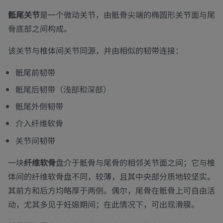
骶尾关节
是一个微动关节，由骶骨尖端的椭圆形关节面与尾
骨底部之间构成。
该关节与椎体间关节同源，并由相似的韧带连接：
骶尾前韧带
骶尾后韧带（浅部和深部）
骶尾外侧韧带
介入纤维软骨
关节间韧带
一块
纤维软骨
盘介于骶骨与尾骨的相邻关节面之间；它与椎
体间的纤维软骨盘不同，较薄，且其中央部分质地较坚实。
其前方和后方均略厚于两侧。偶尔，尾骨在骶骨上可自由活
动，尤其多见于妊娠期间；在此情况下，可出现滑膜。