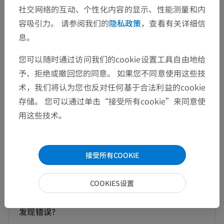
社交网络的互动、个性化内容的显示、性能测量和内
容吸引力。 请参阅我们的
隐私政策
，查看有关详细信
人体解剖学1
息。
系统解剖学
>
关节
>
下肢带连结
您可以随时通过访问我们的cookie设置工具自由地给
予、拒绝或撤回您的同意。 如果您不同意使用这些技
底层结构：
术，我们将认为您也反对任何基于合法利益的cookie
骨盆带联合
存储。 您可以通过单击“接受所有cookie”来同意使
耻骨联合
用这些技术。
接受所有COOKIE
翻译
COOKIES设置
发现错误？