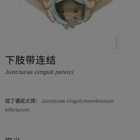
下肢带连结
Juncturae cinguli pelvici
拉丁语近义词：
Juncturae cinguli membrorum
inferiorum