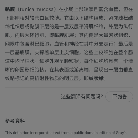
黏膜
（
tunica mucosa
）在小肠上部较厚且富含血管，但在
下部则相对较苍白且较薄。它由以下结构组成：紧邻疏松结
缔组织层或黏膜下层的是一层双层平滑肌纤维，外层为纵行
肌，内层为环行肌，即
黏膜肌层
；其内侧是大量网状组织，
网眼中包含淋巴细胞，血管和神经在其中分支走行；最后是
一层基底膜，支撑着单层上皮细胞，这些上皮细胞在整个肠
道中均呈柱状。细胞外观呈颗粒状，每个细胞均具有一个清
晰的卵圆形细胞核。在其表面或游离端，呈现出一层由垂直
纹路标记的高折射性物质的明显层，即
纹状缘
。
这些翻译有问题吗？
报告
參考資料
This definition incorporates text from a public domain edition of Gray's