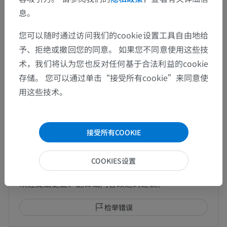
人体解剖学1
息。
系统解剖学
>
消化系统
>
小肠
>
黏膜
>
您可以随时通过访问我们的cookie设置工具自由地给
肌肉粘膜
予、拒绝或撤回您的同意。 如果您不同意使用这些技
这个解剖部位没有子结构
底层结构：
术，我们将认为您也反对任何基于合法利益的cookie
存储。 您可以通过单击“接受所有cookie”来同意使
用这些技术。
翻译
接受所有COOKIE
COOKIES设置
发现错误？
欢迎提出更正、翻译或内容改进的建议。
检举错误