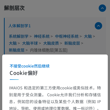
解剖层次
人体解剖学1
系统解剖学
>
神经系统
>
中枢神经系统
>
大脑
>
大脑
>
大脑半球
>
大脑皮质
>
新脑皮层
>
新脑皮层
>
内锥体细胞层[第五层]
这个解剖部位没有子结构
底层结构：
不接受cookie然后继续
Cookie偏好
IMAIOS 和选定的第三方使用cookie或类似技术，特
动物的比较解剖学
别是用于受众测量。 Cookie允许我们分析和存储信
息，例如您的设备特征以及某些个人数据（例如 IP
地址、导航、使用或地理位置数据、唯一标识符）。
翻译