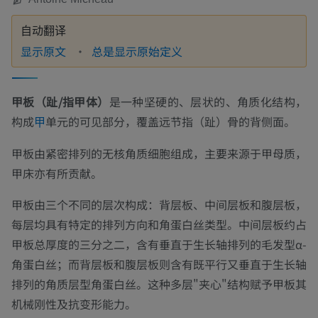
自动翻译
显示原文
总是显示原始定义
甲板（趾/指甲体）
是一种坚硬的、层状的、角质化结构，
构成
单元的可见部分，覆盖远节指（趾）骨的背侧面。
甲
甲板由紧密排列的无核角质细胞组成，主要来源于甲母质，
甲床亦有所贡献。
甲板由三个不同的层次构成：背层板、中间层板和腹层板，
每层均具有特定的排列方向和角蛋白丝类型。中间层板约占
甲板总厚度的三分之二，含有垂直于生长轴排列的毛发型α-
角蛋白丝；而背层板和腹层板则含有既平行又垂直于生长轴
排列的角质层型角蛋白丝。这种多层"夹心"结构赋予甲板其
机械刚性及抗变形能力。