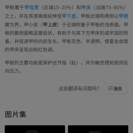
甲板覆于
（近端15–25%）和
（远端75–85%）
甲母质
甲床
之上，并在其游离缘延伸至
。甲板近端和两侧以
甲下皮
甲侧
襞为界，甲小皮（
甲上皮
）于近端附着于甲板的浅表面。甲
板的腹侧面略呈锯齿状，有助于与其下方甲床形成牢固的附
着，并促进甲的向前生长。甲板无色、半透明，使富含血管
的甲床呈现出粉红色调。
甲板的主要功能是保护远节指（趾），并为触觉感知提供反
向压力。
这些翻译有问题吗？
报告
图片集