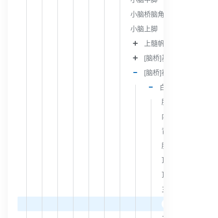
小脑桥脑角
小脑上脚
上髓帆
[脑桥]基底部
[脑桥]被盖部
白质
脑桥缝
内侧纵束
背侧纵束
脑盖前部橄榄纤维
顶盖橄榄纤维
顶盖网状纤维
三叉神经脊束
三叉丘脑束