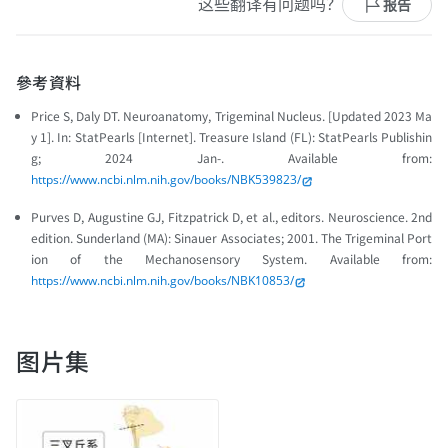
这些翻译有问题吗？
报告
參考資料
Price S, Daly DT. Neuroanatomy, Trigeminal Nucleus. [Updated 2023 Ma
y 1]. In: StatPearls [Internet]. Treasure Island (FL): StatPearls Publishin
g; 2024 Jan-. Available from:
https://www.ncbi.nlm.nih.gov/books/NBK539823/
Purves D, Augustine GJ, Fitzpatrick D, et al., editors. Neuroscience. 2nd
edition. Sunderland (MA): Sinauer Associates; 2001. The Trigeminal Port
ion of the Mechanosensory System. Available from:
https://www.ncbi.nlm.nih.gov/books/NBK10853/
图片集