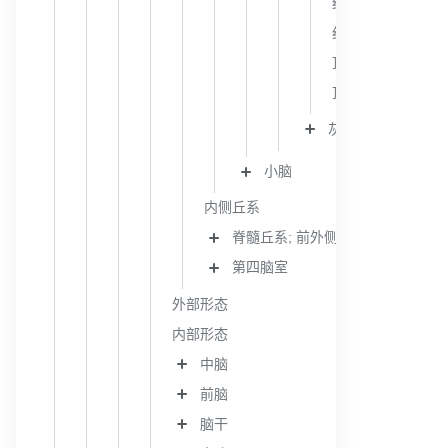
红核脑桥束
红核脊髓束
顶盖延髓束
顶盖脑桥束
灰质
小脑
内侧丘系
脊髓丘系; 前外侧束
第四脑室
外部形态
内部形态
中脑
前脑
脑干