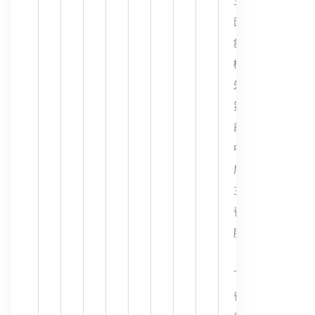
三叉神经中脑束
面神经膝
斜方体
橄榄耳蜗束
外侧丘系
第四脑室髓质皮纹
前听纹
中听纹
后听纹
三叉神经丘脑脊髓
脊髓小脑前束
脑桥听觉连合
被盖中央束
下丘脑脊髓束
脊髓束