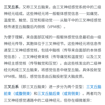
三叉丘系
，又称三叉丘脑束，由三叉神经感觉系统中的二级
神经元组成。这些神经元将一般躯体感觉信息——如痛觉、
温度觉、触觉、压觉和振动觉——从脑干中的三叉神经感觉
核传递至丘脑腹后内侧核（VPM核）。
为便于理解，来自面部区域的一般躯体感觉信息最初由一级
神经元传导，其胞体位于三叉神经节。这些神经元将信息传
递至三叉神经感觉核，包括中脑核（传导来自面部的本体感
觉信息）、三叉神经脊束核（传导痛觉和温度觉）以及三叉
神经主感觉核（传导触觉和压觉）。由这些核发出的二级神
经元构成三叉丘脑束，将感觉信息中继至丘脑，具体投射至
VPM核。随后，感觉信息由丘脑投射至大脑皮质。
三叉丘系
（即三叉丘脑束）进一步分为两个亚型：
三叉丘脑
和
。两者均为
前束（或腹侧束）
三叉丘脑后束（或背侧束）
三叉神经感觉通路中的二级神经元，但存在细微差异：