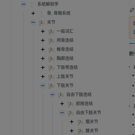
系统解剖学
骨, 骨骼系统
关节
一般词汇
颅骨连结
椎骨连结
跗
胸廓连结
下肢带连结
上肢关节
下肢关节
自由下肢连结
胫腓连结
自由下肢关节
髋关节
膝关节