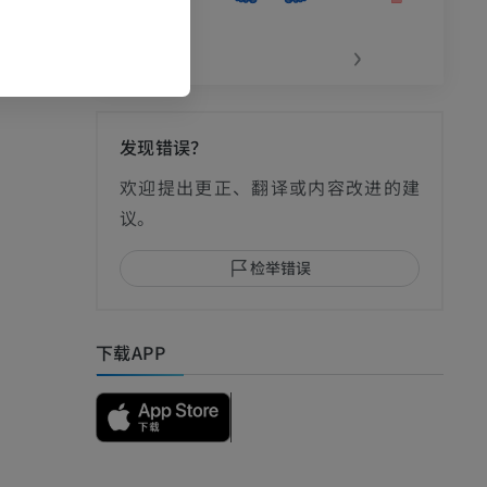
‹
›
发现错误？
影
欢迎提出更正、翻译或内容改进的建
议。
检举错误
I
下载APP