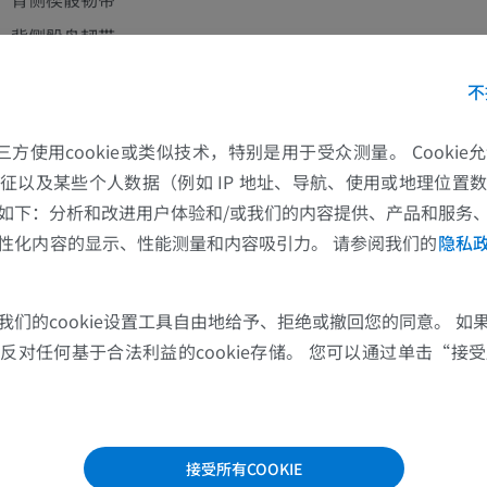
上肢
下肢
背侧骰舟韧带
上肢MRI
下肢血管造影
分叉韧带
MRI
插画
不
跟舟韧带
优质会员
优质会员
跟骰韧带
的第三方使用cookie或类似技术，特别是用于受众测量。 Cooki
征以及某些个人数据（例如 IP 地址、导航、使用或地理位置
背侧楔舟韧带
肩MRI
下肢X光照片
如下：分析和改进用户体验和/或我们的内容提供、产品和服务
MRI
放射影像学
背侧跟骰韧带
性化内容的显示、性能测量和内容吸引力。 请参阅我们的
隐私
优质会员
免費
跗骨跖侧韧带
跖长韧带
腕MRI
下肢MRI
我们的cookie设置工具自由地给予、拒绝或撤回您的同意。 如
跖侧跟骰韧带；跖短韧带
MRI
MRI
对任何基于合法利益的cookie存储。 您可以通过单击“接受所
跖侧楔舟韧带
优质会员
优质会员
跖侧骰舟韧带
肘部MRI
髋MRI
跖侧楔间韧带
MRI
MRI
接受所有COOKIE
跖侧楔骰韧带
优质会员
优质会员