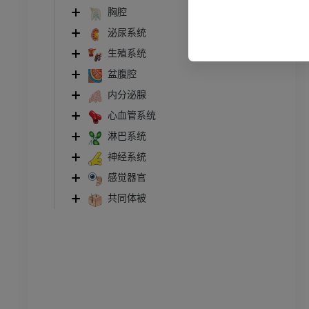
胸腔
泌尿系统
管造影
下肢血管造影
插画
生殖系统
盆腹腔
员
优质会员
内分泌腺
踝关节和足部计算机断层
心血管系统
扫描
淋巴系统
计算机体层摄影
神经系统
优质会员
感觉器官
共同体被