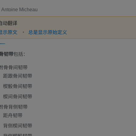
Antoine Micheau
自动翻译
显示原文
总是显示原始定义
骨韧带
包括：
跗骨骨间韧带
距跟骨间韧带
楔骰骨间韧带
楔间骨间韧带
跗骨背侧韧带
距舟韧带
背侧楔间韧带
背侧楔骰韧带