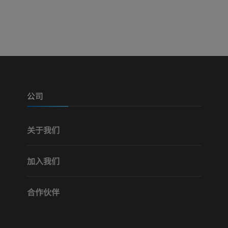
可视人计划
下肢CTA
摄影
计算机体层摄
优质会员
优质会员
腿（动脉和骨
计算机体层摄
公司
免費
关于我们
下肢血管造影
血管造影术
加入我们
免費
合作伙伴