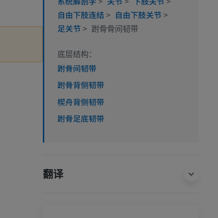
系统解剖学
>
关节
>
下肢关节
>
自由下肢连结
>
自由下肢关节
>
足关节
>
跗骨骨间韧带
底层结构：
跗骨间韧带
跗骨背侧韧带
楔舟背侧韧带
跗骨足底韧带
翻译