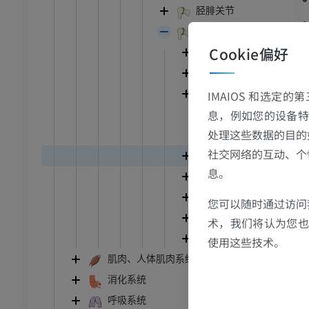
跗 - 足
胫腓关节
足关节
踝关节磁共振成像
Cookie偏好
距小腿关节
MRI
距下关节
员
优质会员
IMAIOS 和选定
跗横关节
息，例如您的设备特
楔舟关节
关节造影
前足MRI
处理这些数据的目的
节造影
MRI
楔间关节
社交网络的互动、个
跗骨骨间韧带
员
优质会员
息。
跗跖关节
RI
下肢MRI
跖骨间关节
您可以随时通过访问
MRI
跖趾关节
术，我们将认为您也反
员
优质会员
趾骨间关节
使用这些技术。
肌肉、人体肌肉系统
光照片
下肢X光照片
消化系统
像学
放射影像学
呼吸系统
免費