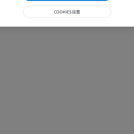
COOKIES设置
这些翻译有问题吗？
报告
手部MRI
膝MRI
MRI
MRI
优质会员
优质会员
上肢X光照片
膝CT关节造
放射影像学
CT关节造影
优质会员
优质会员
上肢
脚踝和后足MR
插画
MRI
优质会员
优质会员
上肢血管造影
前足MRI
血管造影术
MRI
免費
优质会员