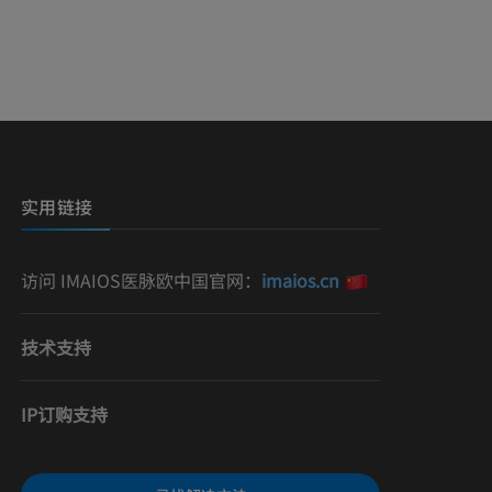
影
）
影
实用链接
访问 IMAIOS医脉欧中国官网：
imaios.cn
技术支持
IP订购支持