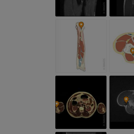
手部MRI
膝MRI
MRI
MRI
优质会员
优质会员
上肢X光照片
膝CT关节造
放射影像学
CT关节造影
优质会员
优质会员
上肢
脚踝和后足MR
插画
MRI
优质会员
优质会员
上肢血管造影
前足MRI
血管造影术
MRI
免費
优质会员