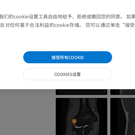
上肢MRI
下肢血管造影
MRI
插画
rmis articulationis cubiti
我们的cookie设置工具自由地给予、拒绝或撤回您的同意。 如
对任何基于合法利益的cookie存储。 您可以通过单击“接受所
优质会员
优质会员
肩MRI
下肢X光照片
MRI
放射影像学
接受所有COOKIE
优质会员
免費
COOKIES设置
腕MRI
下肢MRI
MRI
MRI
优质会员
优质会员
肘部MRI
髋MRI
MRI
MRI
优质会员
优质会员