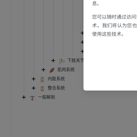
息。
方形韧带
踝关节磁共振成像
MRI
Recessus saccifo
您可以随时通过访问
肘管
术，我们将认为您也反
员
优质会员
使用这些技术。
桡尺远侧关节
关节造影
前足MRI
桡腕关节
节造影
MRI
手关节
员
优质会员
下肢关节
肌肉系统
RI
下肢MRI
内脏系统
MRI
整合系统
员
优质会员
一般解剖
光照片
下肢X光照片
像学
放射影像学
免費