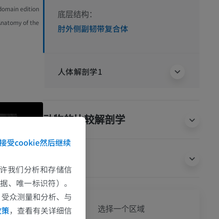
 domain edition
底层结构：
 Anatomy of the
肘外侧副韧带复合体
人体解剖学1
动物的比较解剖学
接受cookie然后继续
翻译
e允许我们分析和存储信
数据、唯一标识符）。
、受众测量和分析、与
全身
政策
，查看有关详细信
选择一个区域