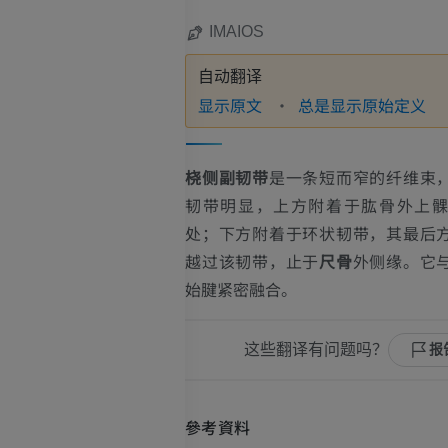
IMAIOS
自动翻译
显示原文
总是显示原始定义
桡侧副韧带
是一条短而窄的纤维束
韧带明显，上方附着于肱骨外上
处；下方附着于环状韧带，其最后
越过该韧带，止于
尺骨
外侧缘。它
始腱紧密融合。
这些翻译有问题吗？
报
參考資料