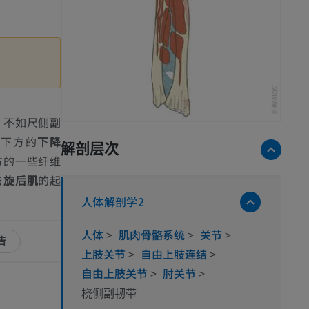
，不如尺侧副
髁下方的
下降
解剖层次
方的一些纤维
与
旋后肌
的起
人体解剖学2
人体
>
肌肉骨骼系统
>
关节
>
告
上肢关节
>
自由上肢连结
>
自由上肢关节
>
肘关节
>
桡侧副韧带