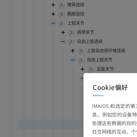
椎骨连结
胸廓连结
上肢关节
肩带关节
自由上肢连结
上肢自由部纤维连结
自由上肢关节
盂肱关节
肘关节
Cookie偏好
肱尺关节
肱桡关节
IMAIOS 和选定
桡尺近侧关节
息，例如您的设备特
尺侧副韧带
处理这些数据的目的
桡侧副韧带
跗 - 足
社交网络的互动、个
桡骨环状韧带