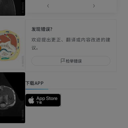
‹
›
发现错误？
影
欢迎提出更正、翻译或内容改进的建
议。
检举错误
I
下载APP