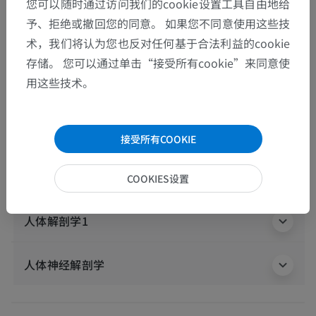
您可以随时通过访问我们的cookie设置工具自由地给
解剖层次
予、拒绝或撤回您的同意。 如果您不同意使用这些技
术，我们将认为您也反对任何基于合法利益的cookie
人体解剖学2
存储。 您可以通过单击“接受所有cookie”来同意使
用这些技术。
人体
>
整合系统
>
神经系统
>
中枢神经系统
>
脑脊膜
>
Leptomeninges
>
软膜
>
软脊膜
>
[软脊膜]齿状韧带
接受所有COOKIE
这个解剖部位没有子结构
底层结构：
COOKIES设置
人体解剖学1
人体神经解剖学