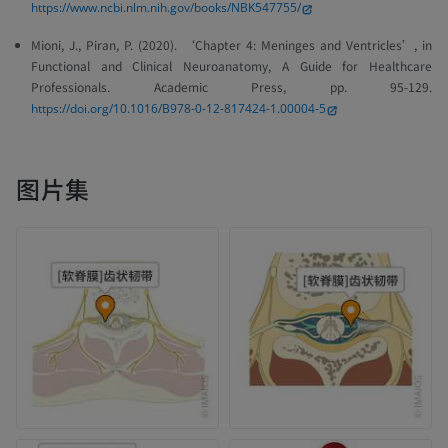
https://www.ncbi.nlm.nih.gov/books/NBK547755/
Mioni, J., Piran, P. (2020). ‘Chapter 4: Meninges and Ventricles’, in
Functional and Clinical Neuroanatomy, A Guide for Healthcare
Professionals.
Academic Press, pp. 95-129.
https://doi.org/10.1016/B978-0-12-817424-1.00004-5
图片集