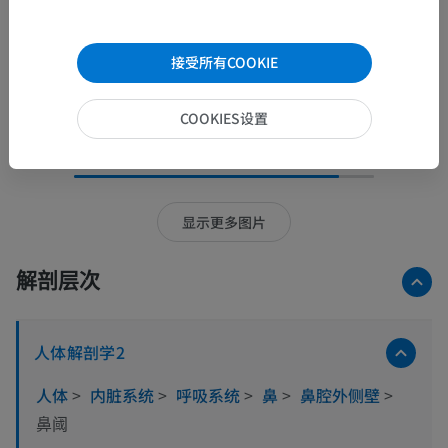
接受所有COOKIE
COOKIES设置
17张图中的15张图
显示更多图片
解剖层次
人体解剖学2
人体
>
内脏系统
>
呼吸系统
>
鼻
>
鼻腔外侧壁
>
鼻阈