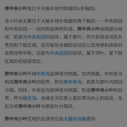
旁中央小叶
是位于大脑半球内侧面的U形脑回。
该小叶由主要位于大脑半球外侧面的两个脑回——中央前回
和中央后回——向内侧延伸而形成。
旁中央小叶
由两部分组
成：前部为
的延续，属于额叶，作为初级运动区负
中央前回
责控制下肢区域，还可能包含辅助运动区以及排便和排尿的
皮质控制中枢；后部为
的延续，属于顶叶，是下肢
中央后回
区域的初级感觉区。
旁中央小叶
环绕
延伸至内侧面。在内侧面，中央前沟
中央沟
构成
旁中央小叶
的前界，称为
，将其与额叶内侧回
旁中央沟
分隔。同样，中央后沟延伸至内侧面，形成
旁中央小叶
的后
界，称为
。该缘支沟实质上是扣带沟向上的延续，在
缘支沟
后方将
旁中央小叶
与楔前叶分隔开。
旁中央小叶
区域的血液供应由
提供。
大脑前动脉