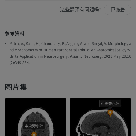
这些翻译有问题吗？
报告
參考資料
Patra, A., Kaur, H., Chaudhary, P., Asghar, A. and Singal, A. Morphology a
nd Morphometry of Human Paracentral Lobule: An Anatomical Study wi
th its Application in Neurosurgery. Asian J Neurosurg. 2021 May 28;16
(2):349-354.
图片集