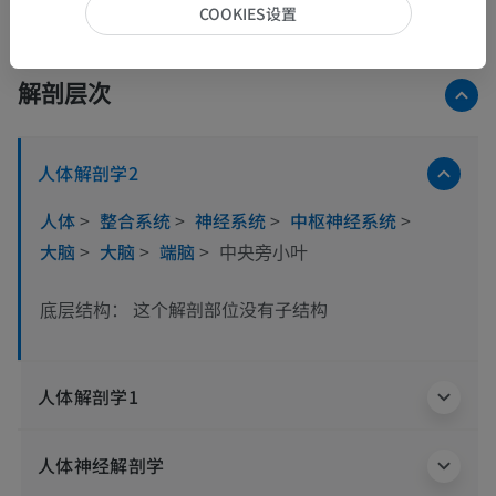
COOKIES设置
解剖层次
人体解剖学2
人体
>
整合系统
>
神经系统
>
中枢神经系统
>
大脑
>
大脑
>
端脑
>
中央旁小叶
这个解剖部位没有子结构
底层结构：
人体解剖学1
人体神经解剖学