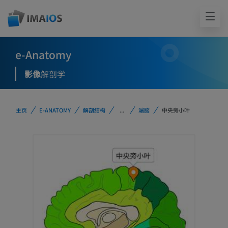
e-Anatomy
影像
解剖学
主页
E-ANATOMY
解剖结构
...
端脑
中央旁小叶