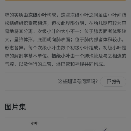
肺的实质由
次级小叶
构成，这些次级小叶之间虽由小叶间疏
松结缔组织紧密相连，但彼此界限分明，在胎儿期可较为容
易地将其分离。次级小叶的大小不一：位于肺表面者体积较
大，呈锥体形，底面朝向肺表面；位于肺内部者体积较小，
形态各异。每个次级小叶由数个初级小叶组成，初级小叶是
肺的解剖学基本单位。
初级小叶
由一个肺泡管及与之相连的
气腔，以及伴行的血管、淋巴管和神经共同构成。
这些翻译有问题吗？
报告
图片集