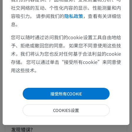
社交网络的互动、个性化内容的显示、性能测量和内
人体解剖学2
容吸引力。 请参阅我们的
隐私政策
，查看有关详细信
息。
人体
>
内脏系统
>
呼吸系统
>
肺部
>
肺叶
>
支气管肺段
>
小叶
您可以随时通过访问我们的cookie设置工具自由地给
予、拒绝或撤回您的同意。 如果您不同意使用这些技
这个解剖部位没有子结构
底层结构：
术，我们将认为您也反对任何基于合法利益的cookie
存储。 您可以通过单击“接受所有cookie”来同意使
用这些技术。
人体解剖学1
接受所有COOKIE
翻译
COOKIES设置
发现错误？