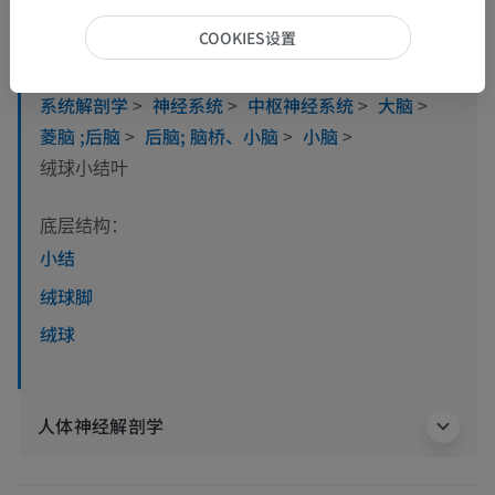
COOKIES设置
人体解剖学1
系统解剖学
>
神经系统
>
中枢神经系统
>
大脑
>
菱脑 ;后脑
>
后脑; 脑桥、小脑
>
小脑
>
绒球小结叶
底层结构：
小结
绒球脚
绒球
人体神经解剖学