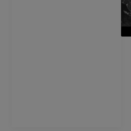
管造影
下肢血管造影
插画
员
优质会员
踝关节和足部计算机断层
扫描
计算机体层摄影
优质会员