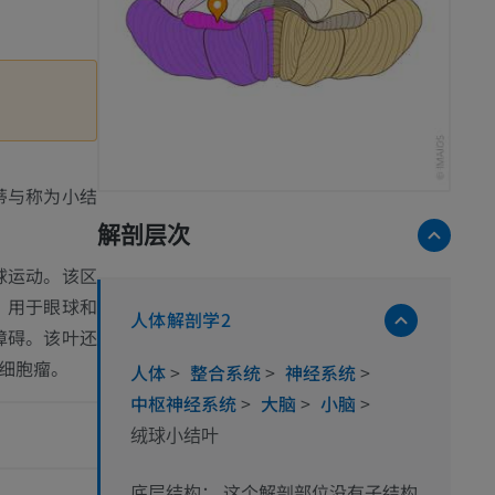
蒂与称为小结
解剖层次
球运动。该区
、用于眼球和
人体解剖学2
障碍。该叶还
细胞瘤。
人体
>
整合系统
>
神经系统
>
中枢神经系统
>
大脑
>
小脑
>
绒球小结叶
这个解剖部位没有子结构
底层结构：