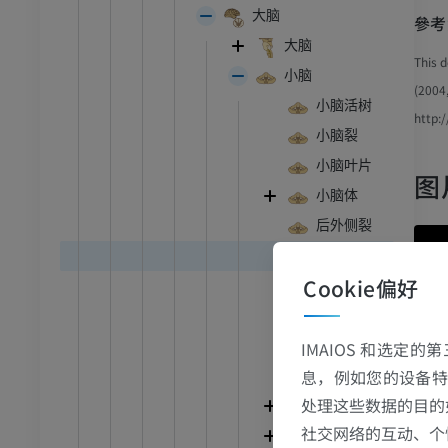
大脑
參考
大脑
This d
小脑
(2004,
小脑活树
http:
小脑裂
小脑叶片
图
小脑体
后外侧裂
绒球小结叶
Cookie偏好
小脑谷
桥脑小脑
脊髓小脑
IMAIOS 和选定
息，例如您的设备特
前庭小脑束
处理这些数据的目的
小脑半球
跗 - 足
社交网络的互动、个
小脑蚓