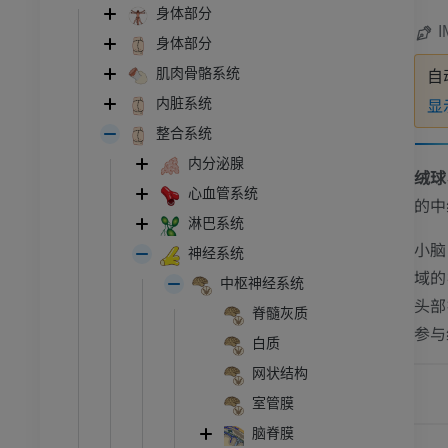
身体部分
I
身体部分
肌肉骨骼系统
自
显
内脏系统
整合系统
内分泌腺
绒球
心血管系统
的中
淋巴系统
小脑
神经系统
域的
中枢神经系统
头部
脊髓灰质
参与
白质
网状结构
室管膜
脑脊膜