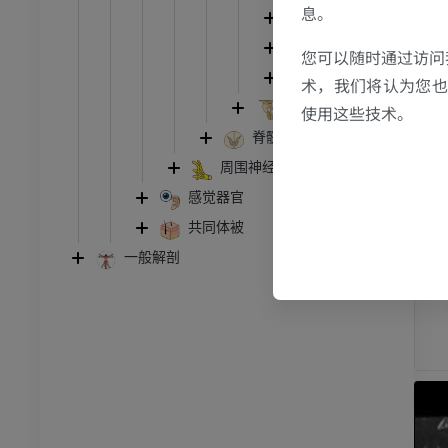
息。
小脑灰质
踝关节磁共振成像
小脑白质
MRI
您可以随时通过访问
小脑脚
术，我们将认为您也反
员
优质会员
脑干
使用这些技术。
脊髓
关节造影
前足MRI
节造影
MRI
周围神经系统
感觉器官
员
优质会员
共同体被
RI
下肢MRI
一般解剖
MRI
员
优质会员
光照片
下肢X光照片
像学
放射影像学
免費