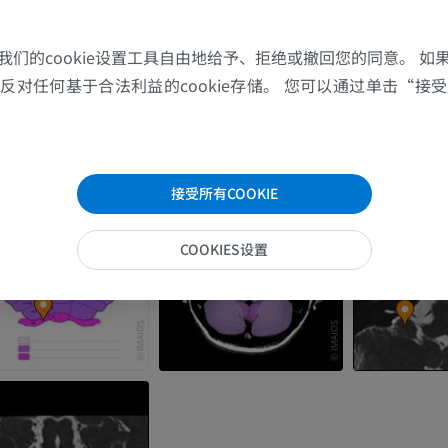
上肢MRI
下肢血管造影
MRI
插画
我们的cookie设置工具自由地给予、拒绝或撤回您的同意。 如
对任何基于合法利益的cookie存储。 您可以通过单击“接受所
优质会员
优质会员
肩MRI
下肢X光照片
MRI
放射影像学
接受所有COOKIE
优质会员
免費
COOKIES设置
腕MRI
下肢MRI
MRI
MRI
优质会员
优质会员
肘部MRI
髋MRI
MRI
MRI
优质会员
优质会员