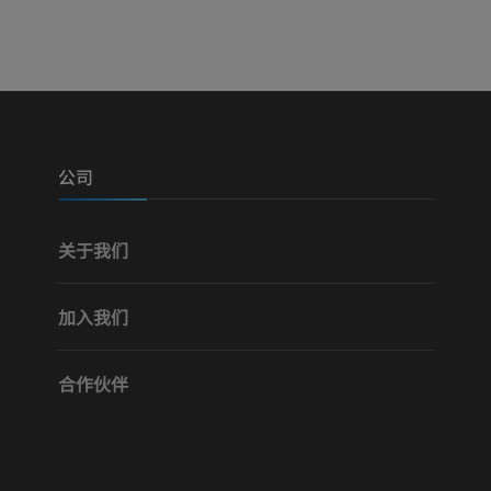
可视人计划
下肢CTA
摄影
计算机体层摄
优质会员
优质会员
腿（动脉和骨
计算机体层摄
公司
免費
关于我们
下肢血管造影
血管造影术
加入我们
免費
合作伙伴