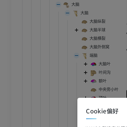
大脑
大脑
大脑纵裂
大脑半球
大脑横裂
大脑外侧窝
端脑
大脑叶
叶间沟
额叶
中央旁小叶
顶叶
枕叶
Cookie偏好
颞叶
岛叶