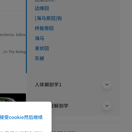
边缘回
[海马旁回]钩
终板旁回
sthesia. Editor
海马
束状回
, In: The Biolog
灰被
人体解剖学1
人体神经解剖学
接受cookie然后继续