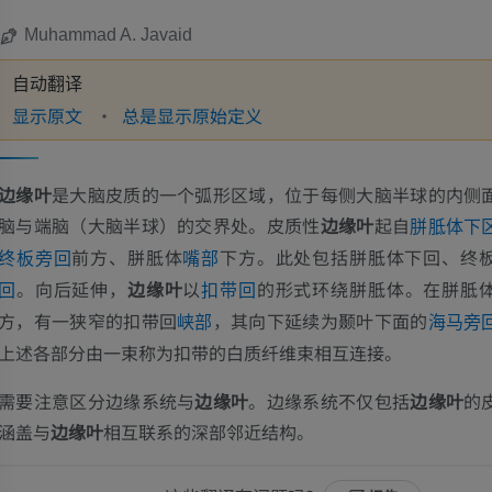
Muhammad A. Javaid
自动翻译
显示原文
总是显示原始定义
边缘叶
是大脑皮质的一个弧形区域，位于每侧大脑半球的内侧
脑与端脑（大脑半球）的交界处。皮质性
边缘叶
起自
胼胝体下
前方、胼胝体
下方。此处包括胼胝体下回、终
终板旁回
嘴部
。向后延伸，
边缘叶
以
的形式环绕胼胝体。在胼胝
回
扣带回
方，有一狭窄的扣带回
，其向下延续为颞叶下面的
峡部
海马旁
上述各部分由一束称为扣带的白质纤维束相互连接。
需要注意区分边缘系统与
边缘叶
。边缘系统不仅包括
边缘叶
的
涵盖与
边缘叶
相互联系的深部邻近结构。