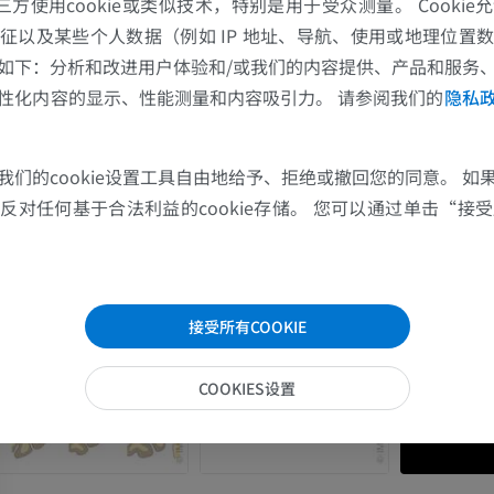
的第三方使用cookie或类似技术，特别是用于受众测量。 Cooki
征以及某些个人数据（例如 IP 地址、导航、使用或地理位置
如下：分析和改进用户体验和/或我们的内容提供、产品和服务
性化内容的显示、性能测量和内容吸引力。 请参阅我们的
隐私
我们的cookie设置工具自由地给予、拒绝或撤回您的同意。 如
上肢
下肢
对任何基于合法利益的cookie存储。 您可以通过单击“接受所
上肢MRI
下肢血管造影
MRI
插画
优质会员
优质会员
接受所有COOKIE
肩MRI
下肢X光照片
COOKIES设置
MRI
放射影像学
优质会员
免費