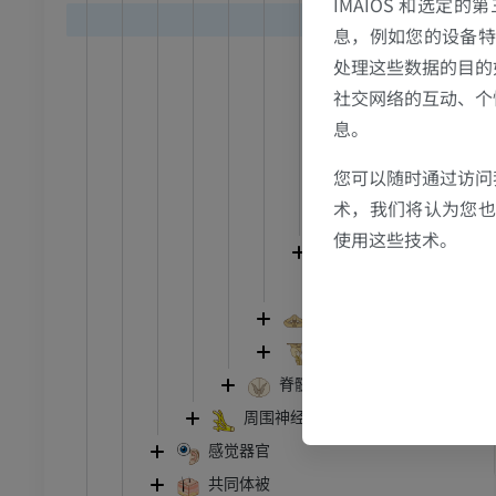
IMAIOS 和选定
边缘叶
息，例如您的设备特
大脑皮质
处理这些数据的目的
基底前脑
社交网络的互动、个
纹状体
息。
端脑白质
您可以随时通过访问
侧脑室
跗 - 足
术，我们将认为您也反
侧脑室壁
使用这些技术。
间脑
踝关节磁共振成像
脑室
MRI
小脑
员
优质会员
脑干
关节造影
前足MRI
脊髓
节造影
MRI
周围神经系统
员
优质会员
感觉器官
共同体被