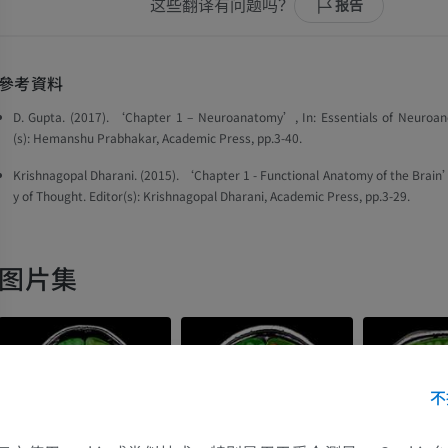
这些翻译有问题吗？
报告
參考資料
D. Gupta. (2017). ‘Chapter 1 – Neuroanatomy’, In: Essentials of Neuroane
(s): Hemanshu Prabhakar, Academic Press, pp.3-40.
Krishnagopal Dharani. (2015). ‘Chapter 1 - Functional Anatomy of the Brain’
y of Thought. Editor(s): Krishnagopal Dharani, Academic Press, pp.3-29.
图片集
不