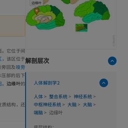
面。它位于间
，该区位于
区
解剖层次
板旁回及
嗅旁
体压部的后下
人体解剖学2
。
边缘叶
的
回
人体
>
整合系统
>
神经系统
>
皮质结构，还
中枢神经系统
>
大脑
>
大脑
>
端脑
>
边缘叶
底层结构：