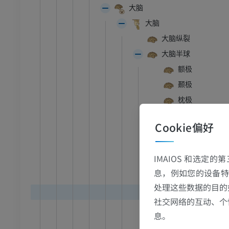
大脑
大脑
大脑纵裂
大脑半球
额极
颞极
枕极
大脑半球超外侧
Cookie偏好
大脑半球上缘
大脑半球内侧面
IMAIOS 和选定
大脑半球下内侧
息，例如您的设备特
跗 - 足
大脑半球下面
处理这些数据的目的
大脑半球下外侧
社交网络的互动、个
踝关节磁共振成像
大脑横裂
息。
MRI
大脑外侧窝