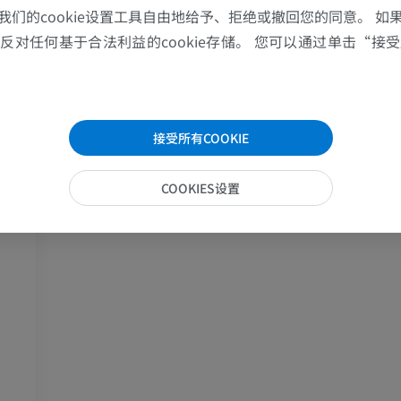
优质会员
优质会员
我们的cookie设置工具自由地给予、拒绝或撤回您的同意。 如
对任何基于合法利益的cookie存储。 您可以通过单击“接受所
肩MRI
下肢X光照片
MRI
放射影像学
优质会员
免費
接受所有COOKIE
腕MRI
下肢MRI
MRI
MRI
COOKIES设置
优质会员
优质会员
肘部MRI
髋MRI
MRI
MRI
优质会员
优质会员
手部MRI
膝MRI
MRI
MRI