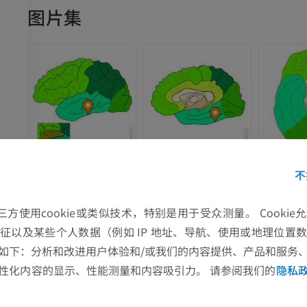
图片集
面
不
的第三方使用cookie或类似技术，特别是用于受众测量。 Cooki
缘
征以及某些个人数据（例如 IP 地址、导航、使用或地理位置
上肢
下肢
如下：分析和改进用户体验和/或我们的内容提供、产品和服务
缘
性化内容的显示、性能测量和内容吸引力。 请参阅我们的
隐私
上肢MRI
下肢血管造影
MRI
插画