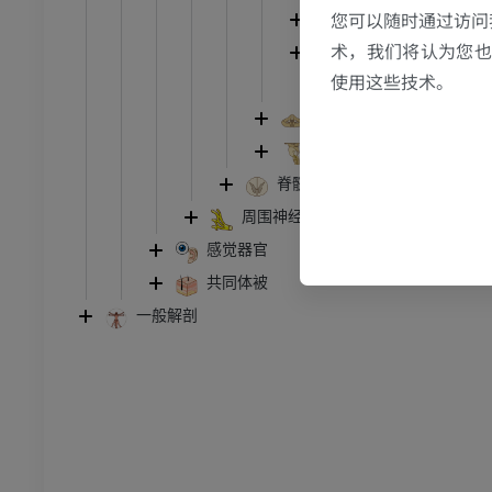
员
优质会员
您可以随时通过访问
端脑
术，我们将认为您也反
间脑
关节造影
前足MRI
使用这些技术。
脑室
节造影
MRI
小脑
员
优质会员
脑干
脊髓
RI
下肢MRI
MRI
周围神经系统
感觉器官
员
优质会员
共同体被
光照片
下肢X光照片
一般解剖
像学
放射影像学
免費
管造影
下肢血管造影
插画