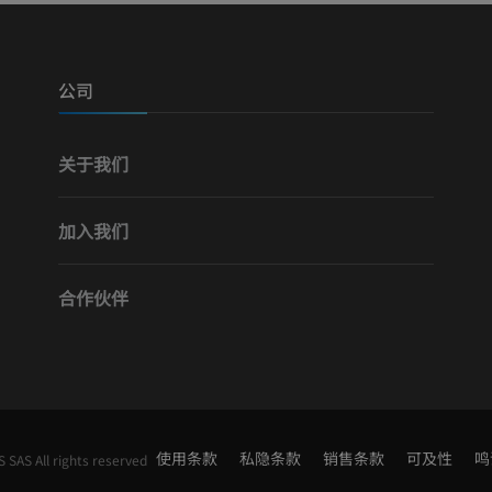
优质会员
优质会员
腿（动脉和骨
计算机体层摄
公司
免費
关于我们
下肢血管造影
血管造影术
加入我们
免費
合作伙伴
使用条款
私隐条款
销售条款
可及性
鸣
SAS All rights reserved