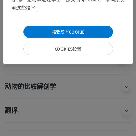
用这些技术。
人体
>
整合系统
>
共同体被
>
皮肤附属器
>
指甲, 趾甲
>
甲体
>
Margo liber unguis
接受所有COOKIE
这个解剖部位没有子结构
底层结构：
COOKIES设置
人体解剖学1
动物的比较解剖学
翻译