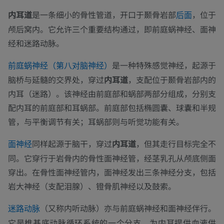
内耳道
是一条细小的骨性管道，开口于颞骨岩部
，位于
后面
颅后窝内。它允许三个重要结构通过，即前庭蜗神经、面神
经和迷路动脉。
是一种特殊感觉神经，起源于
前庭蜗神经（第八对脑神经）
脑桥与延髓的交界处，穿过
内耳道
，支配位于颞骨岩部内的
内耳（迷路）。该神经由前庭部和蜗部两部分组成，分别支
配内耳的前庭部和耳蜗部。前庭部包括椭圆囊、球囊和半规
管，与平衡调节有关；耳蜗部则与听觉功能有关。
同样起源于脑干，穿过
内耳道
，但其走行目标完全不
面神经
同。它穿行于岩骨内的骨性面神经管，经茎乳孔从颅底侧面
穿出。在骨性面神经管内，面神经发出三条神经分支，包括
岩大神经（支配泪腺）、镫骨肌神经以及鼓索。
（又称内听动脉）亦与前庭蜗神经和面神经伴行。
迷路动脉
它是椎基底动脉循环系统的一个分支，为内耳提供血液供