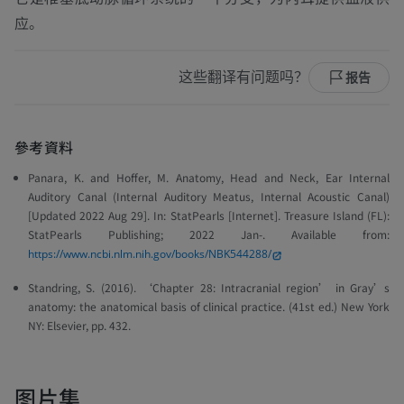
应。
这些翻译有问题吗？
报告
參考資料
Panara, K. and Hoffer, M. Anatomy, Head and Neck, Ear Internal
Auditory Canal (Internal Auditory Meatus, Internal Acoustic Canal)
[Updated 2022 Aug 29]. In: StatPearls [Internet]. Treasure Island (FL):
StatPearls Publishing; 2022 Jan-. Available from:
https://www.ncbi.nlm.nih.gov/books/NBK544288/
Standring, S. (2016). ‘Chapter 28: Intracranial region’ in Gray’s
anatomy: the anatomical basis of clinical practice. (41st ed.) New York
NY: Elsevier, pp. 432.
图片集