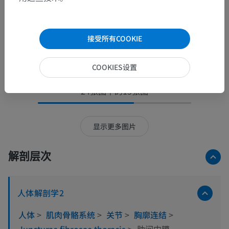
接受所有COOKIE
COOKIES设置
24张图中的15张图
显示更多图片
解剖层次
人体解剖学2
人体
>
肌肉骨骼系统
>
关节
>
胸廓连结
>