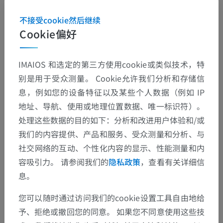
不接受cookie然后继续
Cookie偏好
IMAIOS 和选定的第三方使用cookie或类似技术，特
别是用于受众测量。 Cookie允许我们分析和存储信
解剖层次
息，例如您的设备特征以及某些个人数据（例如 IP
地址、导航、使用或地理位置数据、唯一标识符）。
人体解剖学2
处理这些数据的目的如下：分析和改进用户体验和/或
我们的内容提供、产品和服务、受众测量和分析、与
社交网络的互动、个性化内容的显示、性能测量和内
人体解剖学1
容吸引力。 请参阅我们的
隐私政策
，查看有关详细信
系统解剖学
>
感觉器官
>
耳
>
外耳
>
耳廓肌肉
息。
您可以随时通过访问我们的cookie设置工具自由地给
底层结构：
耳轮大肌
予、拒绝或撤回您的同意。 如果您不同意使用这些技