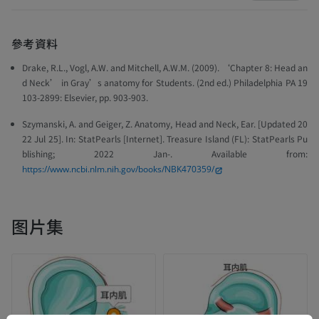
參考資料
Drake, R.L., Vogl, A.W. and Mitchell, A.W.M. (2009). ‘Chapter 8: Head an
d Neck’ in
Gray’s anatomy for Students.
(2nd ed.) Philadelphia PA 19
103-2899: Elsevier, pp. 903-903.
Szymanski, A. and Geiger, Z. Anatomy, Head and Neck, Ear. [Updated 20
22 Jul 25]. In:
StatPearls [Internet].
Treasure Island (FL): StatPearls Pu
blishing; 2022 Jan-. Available from:
https://www.ncbi.nlm.nih.gov/books/NBK470359/
图片集