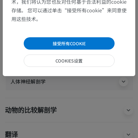
术，我们将认为您也反对任何基于合法利益的cookie
耳轮小肌
存储。 您可以通过单击“接受所有cookie”来同意使
耳屏肌
用这些技术。
耳郭锥状肌
对耳屏肌
接受所有COOKIE
耳郭横肌
耳郭斜肌
COOKIES设置
人体神经解剖学
动物的比较解剖学
翻译