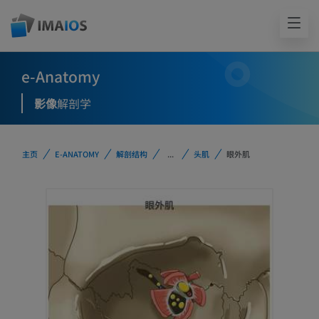
e-Anatomy
影像
解剖学
主页
E-ANATOMY
解剖结构
...
头肌
眼外肌