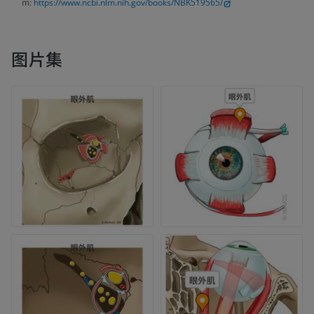
m:
https://www.ncbi.nlm.nih.gov/books/NBK519565/
图片集