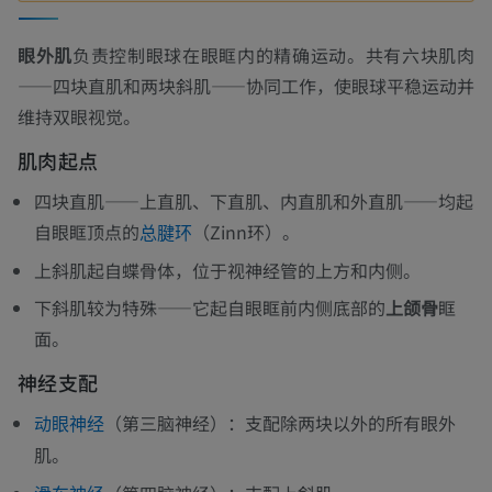
眼外肌
负责控制眼球在眼眶内的精确运动。共有六块肌肉
——四块直肌和两块斜肌——协同工作，使眼球平稳运动并
维持双眼视觉。
肌肉起点
四块直肌——
上
直肌、下直肌、内直肌和外直肌——均起
自眼眶顶点的
（Zinn环）。
总腱环
上斜肌起自蝶骨体，位于视神经管的上方和内侧。
下斜肌较为特殊——它起自眼眶前内侧底部的
上颌骨
眶
面。
神经支配
（第三脑神经）：支配除两块以外的所有眼外
动眼神经
肌。