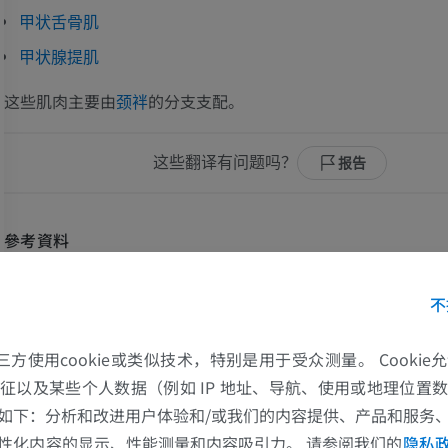
甲状舌骨肌
甲状腺提肌
这些肌肉主要由
的分支支配。
颈袢
这些翻译有问题吗？
报告
參考資料
Gray, H. (2016)
Gray’s Anatomy: The Anatomical Basis of Clinical Practice
.
by S. Standring. New York: Elsevier. Chapter 29: Neck, pp. 449.
不
的第三方使用cookie或类似技术，特别是用于受众测量。 Cooki
图片集
征以及某些个人数据（例如 IP 地址、导航、使用或地理位置
如下：分析和改进用户体验和/或我们的内容提供、产品和服务
性化内容的显示、性能测量和内容吸引力。 请参阅我们的
隐私
上肢
下肢