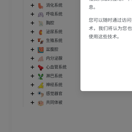
消化系统
息。
呼吸系统
踝关节磁共振成像
您可以随时通过访问
MRI
胸腔
术，我们将认为您也反
泌尿系统
员
优质会员
使用这些技术。
生殖系统
关节造影
前足MRI
盆腹腔
节造影
MRI
内分泌腺
员
优质会员
心血管系统
淋巴系统
RI
下肢MRI
神经系统
MRI
感觉器官
员
优质会员
共同体被
光照片
下肢X光照片
像学
放射影像学
免費