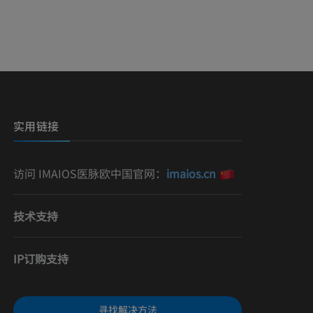
影
）
影
实用链接
访问 IMAIOS医脉欧中国官网：
imaios.cn
技术支持
IP订购支持
寻找解决方法