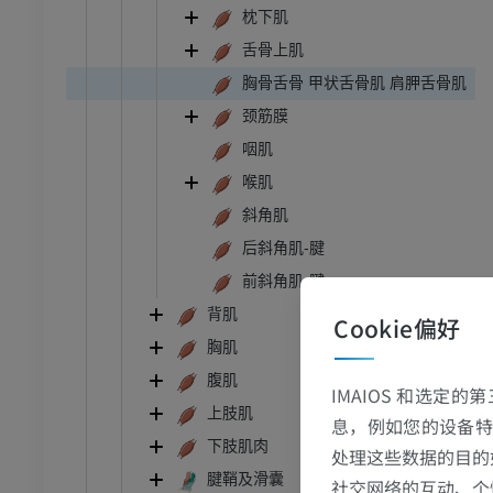
枕下肌
舌骨上肌
胸骨舌骨 甲状舌骨肌 肩胛舌骨肌
颈筋膜
咽肌
喉肌
斜角肌
后斜角肌-腱
前斜角肌-腱
背肌
Cookie偏好
胸肌
腹肌
IMAIOS 和选定
上肢肌
息，例如您的设备特
下肢肌肉
处理这些数据的目的
腱鞘及滑囊
社交网络的互动、个
跗 - 足