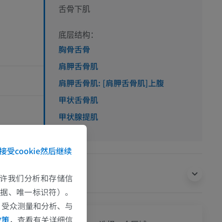
舌骨下肌
底层结构：
胸骨舌骨
肩胛舌骨肌
肩胛舌骨肌: [肩胛舌骨肌]上腹
甲状舌骨肌
甲状腺提肌
 41st edn. Edited
接受cookie然后继续
翻译
e允许我们分析和存储信
数据、唯一标识符）。
、受众测量和分析、与
政策
，查看有关详细信
全身