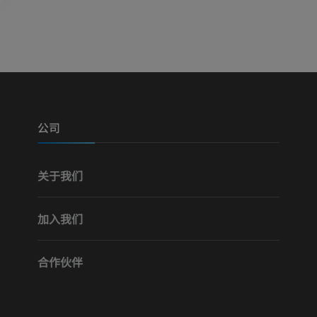
可视人计划
下肢CTA
摄影
计算机体层摄
优质会员
优质会员
腿（动脉和骨
计算机体层摄
公司
免費
关于我们
下肢血管造影
血管造影术
加入我们
免費
合作伙伴