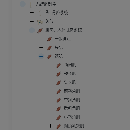
系统解剖学
骨, 骨骼系统
关节
肌肉、人体肌肉系统
一般词汇
头肌
颈肌
颈阔肌
颈长肌
头长肌
前斜角肌
中斜角肌
后斜角肌
小斜角肌
胸锁乳突肌