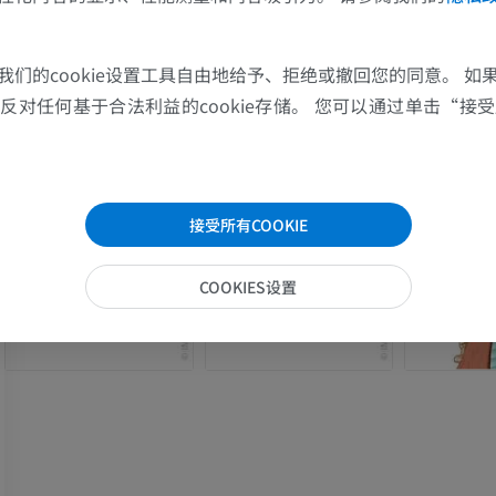
上肢MRI
下肢血管造影
我们的cookie设置工具自由地给予、拒绝或撤回您的同意。 如
MRI
插画
对任何基于合法利益的cookie存储。 您可以通过单击“接受所
优质会员
优质会员
肩MRI
下肢X光照片
MRI
放射影像学
接受所有COOKIE
优质会员
免費
COOKIES设置
腕MRI
下肢MRI
MRI
MRI
优质会员
优质会员
肘部MRI
髋MRI
MRI
MRI
优质会员
优质会员