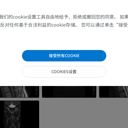
上肢MRI
下肢血管造影
我们的cookie设置工具自由地给予、拒绝或撤回您的同意。 如
MRI
插画
对任何基于合法利益的cookie存储。 您可以通过单击“接受所
优质会员
优质会员
肩MRI
下肢X光照片
MRI
放射影像学
接受所有COOKIE
优质会员
免費
COOKIES设置
腕MRI
下肢MRI
MRI
MRI
优质会员
优质会员
肘部MRI
髋MRI
MRI
MRI
优质会员
优质会员