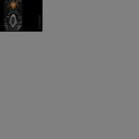
手部MRI
膝MRI
MRI
MRI
优质会员
优质会员
上肢X光照片
膝CT关节造
放射影像学
CT关节造影
优质会员
优质会员
上肢
脚踝和后足MR
插画
MRI
优质会员
优质会员
上肢血管造影
前足MRI
血管造影术
MRI
免費
优质会员