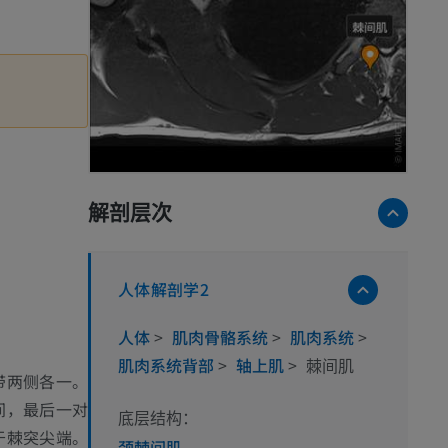
解剖层次
人体解剖学2
人体
>
肌肉骨骼系统
>
肌肉系统
>
肌肉系统背部
>
轴上肌
>
棘间肌
带两侧各一。
间，最后一对
底层结构：
于棘突尖端。
颈棘间肌