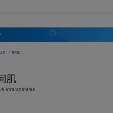
学
上肌
棘间肌
间肌
li interspinales
义