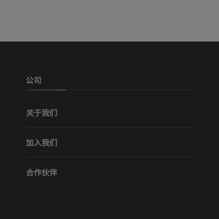
可视人计划
下肢CTA
摄影
计算机体层摄
优质会员
优质会员
腿（动脉和骨
计算机体层摄
公司
免費
关于我们
下肢血管造影
血管造影术
加入我们
免費
合作伙伴