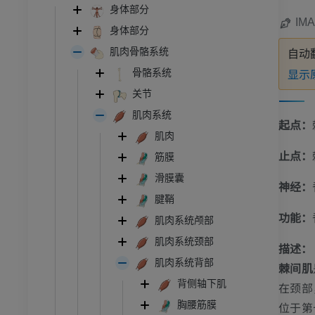
身体部分
IMA
身体部分
肌肉骨骼系统
自动
显示
骨骼系统
关节
肌肉系统
起点：
肌肉
止点：
筋膜
滑膜囊
神经：
腱鞘
功能：
肌肉系统颅部
肌肉系统颈部
描述：
肌肉系统背部
棘间肌
背侧轴下肌
在
颈部
位于第
胸腰筋膜