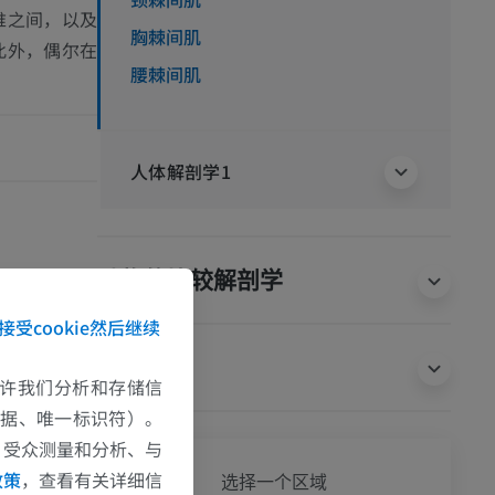
椎之间，以及
胸棘间肌
此外，偶尔在
腰棘间肌
人体解剖学1
. edition of
动物的比较解剖学
07/).
接受cookie然后继续
翻译
e允许我们分析和存储信
数据、唯一标识符）。
、受众测量和分析、与
全身
政策
，查看有关详细信
选择一个区域