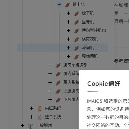
在
胸部
轴上肌
第十一
枕下肌
最后一
竖脊肌
横向脊柱肌肉
横突棘肌
棘间肌
腰棘间肌
參考資
肌肉系统胸部
This defi
肌肉系统腹部
Gray's A
Cookie偏好
肌肉系统盆部
上肢肌肉系统
图
下肢肌肉系统
IMAIOS 和选定
息，例如您的设备特
内脏系统
处理这些数据的目的
整合系统
跗 - 足
社交网络的互动、个
一般解剖