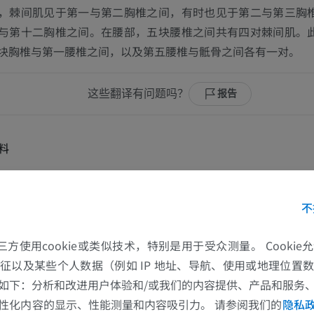
，棘间肌见于第一与第二胸椎之间，有时也见于第二与第三胸
与第十二胸椎之间。在
腰部
，五块腰椎之间共有四对棘间肌。
块胸椎与第一腰椎之间，以及第五腰椎与骶骨之间各有一对。
这些翻译有问题吗？
报告
料
nition incorporates text from a public domain edition of Gray's Anatomy (20th U.S
natomy of the Human Body, published in 1918 – from http://www.bartleby.com/1
不
片集
的第三方使用cookie或类似技术，特别是用于受众测量。 Cooki
征以及某些个人数据（例如 IP 地址、导航、使用或地理位置
如下：分析和改进用户体验和/或我们的内容提供、产品和服务
上肢
下肢
性化内容的显示、性能测量和内容吸引力。 请参阅我们的
隐私