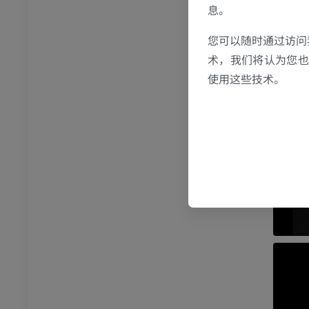
息。
踝关节磁共振成像
您可以随时通过访问
MRI
术，我们将认为您也反
员
优质会员
使用这些技术。
关节造影
前足MRI
节造影
MRI
员
优质会员
RI
下肢MRI
MRI
员
优质会员
光照片
下肢X光照片
像学
放射影像学
免費