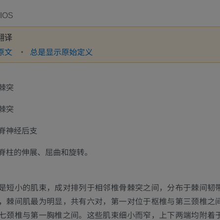
IOS
翻译
原文
总是显示原始定义
棘突
棘突
脊神经后支
脊柱的伸展、屈曲和旋转。
是短小的肌束，成对排列于相邻椎骨棘突之间，分布于棘间韧
，棘间肌最为明显，共有六对，第一对位于枢椎与第三颈椎之
七颈椎与第一胸椎之间。这些肌束细小而窄，上下两端均附着