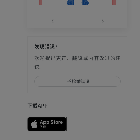
‹
›
发现错误？
影
欢迎提出更正、翻译或内容改进的建
议。
检举错误
I
下载APP