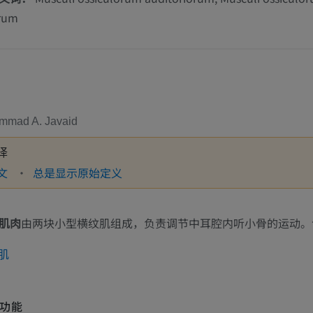
orum
mmad A. Javaid
译
文
总是显示原始定义
肌肉
由两块小型横纹肌组成，负责调节中耳腔内听小骨的运动。
肌
功能