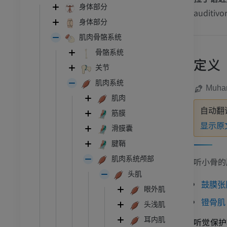
身体部分
auditiv
身体部分
肌肉骨骼系统
骨骼系统
定义
关节
肌肉系统
Muha
肌肉
自动翻
筋膜
显示原
滑膜囊
腱鞘
肌肉系统颅部
听小骨的
头肌
鼓膜张
眼外肌
镫骨肌
头浅肌
耳内肌
听觉保护