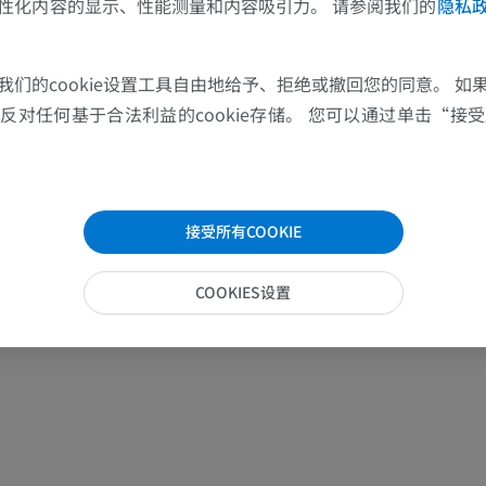
性化内容的显示、性能测量和内容吸引力。 请参阅我们的
隐私
上肢
下肢
上肢MRI
下肢血管造影
我们的cookie设置工具自由地给予、拒绝或撤回您的同意。 如
MRI
插画
对任何基于合法利益的cookie存储。 您可以通过单击“接受所
优质会员
优质会员
肩MRI
下肢X光照片
MRI
放射影像学
接受所有COOKIE
优质会员
免費
COOKIES设置
腕MRI
下肢MRI
MRI
MRI
优质会员
优质会员
肘部MRI
髋MRI
MRI
MRI