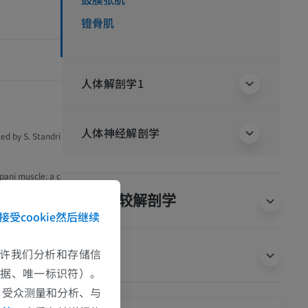
镫骨肌
人体解剖学1
人体神经解剖学
ted by S. Standri
pani muscle: a c
动物的比较解剖学
接受cookie然后继续
of the stapedius
e external audi
e允许我们分析和存储信
翻译
数据、唯一标识符）。
、受众测量和分析、与