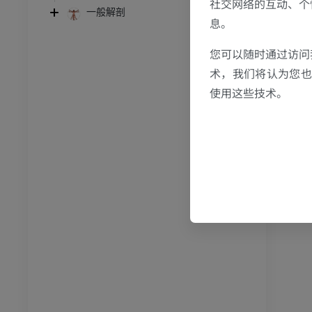
社交网络的互动、个
跗 - 足
一般解剖
息。
踝关节磁共振成像
您可以随时通过访问
MRI
术，我们将认为您也反
员
优质会员
使用这些技术。
关节造影
前足MRI
节造影
MRI
员
优质会员
RI
下肢MRI
MRI
员
优质会员
光照片
下肢X光照片
像学
放射影像学