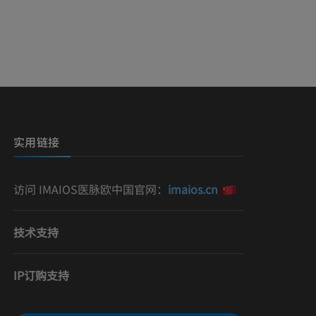
影
）
影
实用链接
访问 IMAIOS医脉欧中国官网：
imaios.cn
技术支持
IP订购支持