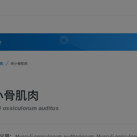
学
肌
听小骨肌肉
小骨肌肉
i ossiculorum auditus
义词：
Musculi ossiculorum auditoriorum; Musculi ossiculo