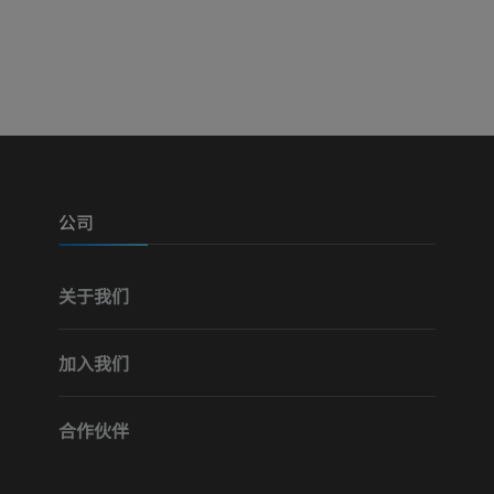
免費
优质会员
可视人计划
下肢CTA
摄影
计算机体层摄
优质会员
优质会员
腿（动脉和骨
计算机体层摄
公司
免費
关于我们
下肢血管造影
血管造影术
加入我们
免費
合作伙伴