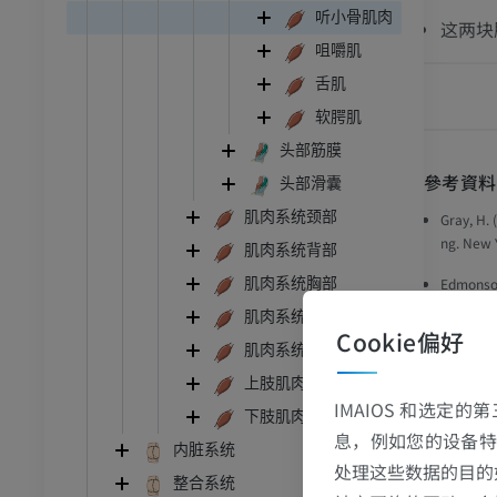
听小骨肌肉
这两块
咀嚼肌
舌肌
软腭肌
头部筋膜
參考資料
头部滑囊
肌肉系统颈部
Gray, H.
ng. New Y
肌肉系统背部
Edmonson
肌肉系统胸部
omprehens
肌肉系统腹部
Cookie偏好
Fournier
肌肉系统盆部
and tens
上肢肌肉系统
tory can
IMAIOS 和选定
下肢肌肉系统
息，例如您的设备特
内脏系统
处理这些数据的目的
图片
整合系统