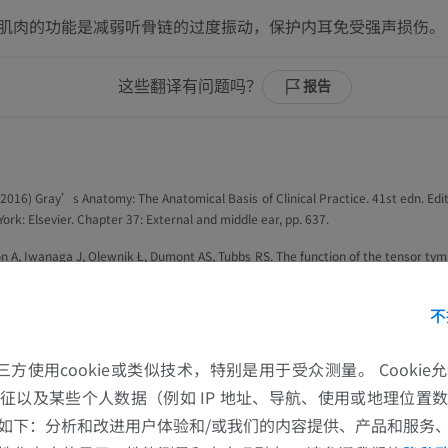
肌肉的功能是减弱听骨链的过度振动，保护内耳免受强声损伤。
这些翻译有问题吗？
报告
 (2016)
Gray’s Anatomy: The Anatomical Basis of Clinical Practice
. 41st edn. Edi
ork: Elsevier. Chapter 37: External and middle ear, pp. 637.
 A, Iwanaga J, Olewnik Ł, Dumont AS, Tubbs RS. The function of the tensor tym
ive review of the literature. Anat Cell Biol. 2022 Jun 30;55(2):113-117.
不
 P, Paquette S, Paleressompoulle D, Paolino F, Devèze A, Noreña A. Contraction 
or tympani muscles explored by tympanometry and pressure measurement in th
al. Hear Res. 2022 Jul;420:108509.
的第三方使用cookie或类似技术，特别是用于受众测量。 Cooki
征以及某些个人数据（例如 IP 地址、导航、使用或地理位置
如下：分析和改进用户体验和/或我们的内容提供、产品和服务
集