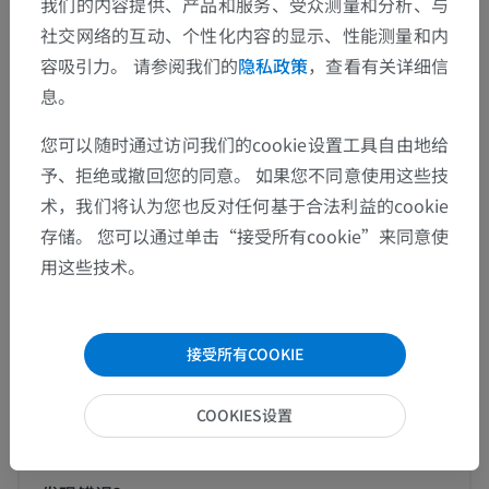
我们的内容提供、产品和服务、受众测量和分析、与
社交网络的互动、个性化内容的显示、性能测量和内
人体
>
肌肉骨骼系统
>
肌肉系统
>
肌肉系统盆部
>
容吸引力。 请参阅我们的
隐私政策
，查看有关详细信
盆肌
>
会阴肌
>
泌尿生殖三角肌肉
息。
底层结构：
您可以随时通过访问我们的cookie设置工具自由地给
会阴浅隙
予、拒绝或撤回您的同意。 如果您不同意使用这些技
会阴深隙
术，我们将认为您也反对任何基于合法利益的cookie
存储。 您可以通过单击“接受所有cookie”来同意使
用这些技术。
人体解剖学1
接受所有COOKIE
翻译
COOKIES设置