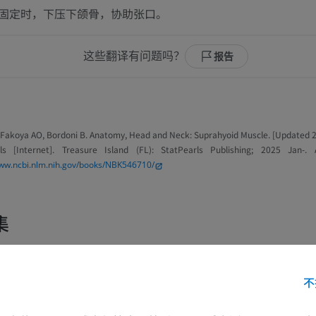
固定时，下压下颌骨，协助张口。
这些翻译有问题吗？
报告
 Fakoya AO, Bordoni B. Anatomy, Head and Neck: Suprahyoid Muscle. [Updated 20
ls [Internet]. Treasure Island (FL): StatPearls Publishing; 2025 Jan-. 
www.ncbi.nlm.nih.gov/books/NBK546710/
集
上肢
下肢
不
上肢MRI
下肢血管造影