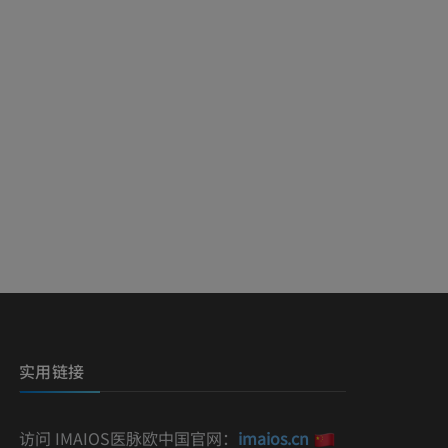
影
）
影
实用链接
访问 IMAIOS医脉欧中国官网：
imaios.cn