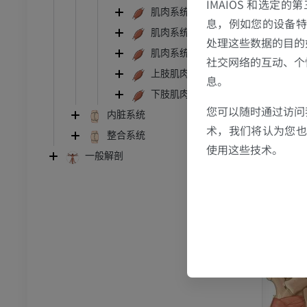
IMAIOS 和选定
MRI
肌肉系统胸部
息，例如您的设备特
员
优质会员
肌肉系统腹部
处理这些数据的目的
肌肉系统盆部
社交网络的互动、个
关节造影
前足MRI
上肢肌肉系统
息。
节造影
MRI
下肢肌肉系统
员
优质会员
您可以随时通过访问
内脏系统
术，我们将认为您也反
整合系统
RI
下肢MRI
使用这些技术。
一般解剖
MRI
员
优质会员
光照片
下肢X光照片
像学
放射影像学
免費
管造影
下肢血管造影