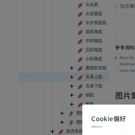
头长肌
当舌骨
头前直肌
头外侧直肌
前斜角肌
中斜角肌
參考資料
后斜角肌
Khan YS,
小斜角肌
StatPear
胸锁乳突肌
https://
舌骨上肌
舌骨下肌
图片
咽肌
喉肌
颈筋膜
跗 - 足
Cookie偏好
颈部滑囊
踝关节磁共振成像
肌肉系统背部