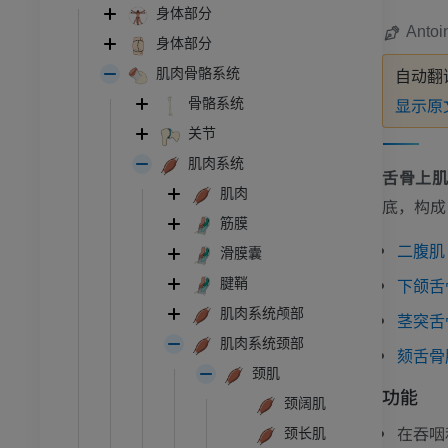
身体部分
Antoi
身体部分
肌肉骨骼系统
自动翻
显示原
骨骼系统
关节
肌肉系统
舌骨上
肌肉
底，构成
筋膜
二腹肌
滑膜囊
下颌舌
腱鞘
肌肉系统颅部
茎突舌
肌肉系统颈部
颏舌骨
颈肌
功能
颈阔肌
在吞咽
颈长肌