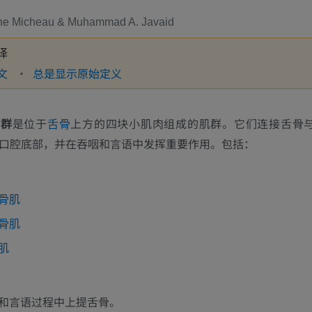
ne Micheau & Muhammad A. Javaid
译
文
总是显示原始定义
肌群
是位于
上方的四块小肌肉组成的肌群。它们连接舌骨
舌骨
口腔底部，并在吞咽和言语中发挥重要作用。包括：
骨肌
骨肌
肌
和言语过程中上提舌骨。