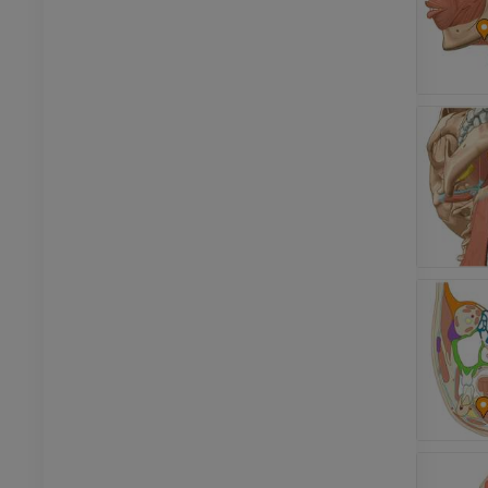
插画
员
优质会员
踝关节和足部计算机断层
扫描
计算机体层摄影
优质会员