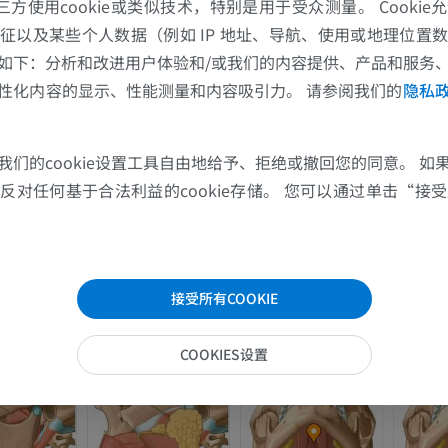
的第三方使用cookie或类似技术，特别是用于受众测量。 Cooki
MRI
插画
征以及某些个人数据（例如 IP 地址、导航、使用或地理位置
优质会员
优质会员
如下：分析和改进用户体验和/或我们的内容提供、产品和服务
性化内容的显示、性能测量和内容吸引力。 请参阅我们的
隐私
肩MRI
下肢X光照片
MRI
放射影像学
优质会员
免費
我们的cookie设置工具自由地给予、拒绝或撤回您的同意。 如
对任何基于合法利益的cookie存储。 您可以通过单击“接受所
腕MRI
下肢MRI
MRI
MRI
优质会员
优质会员
接受所有COOKIE
肘部MRI
髋MRI
MRI
MRI
COOKIES设置
优质会员
优质会员
手部MRI
膝MRI