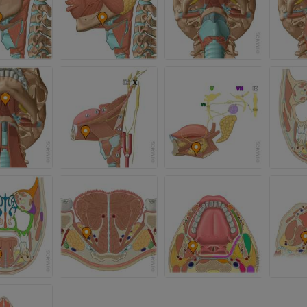
MRI
MRI
优质会员
优质会员
上肢X光照片
膝CT关节造
放射影像学
CT关节造影
优质会员
优质会员
上肢
脚踝和后足MR
插画
MRI
优质会员
优质会员
上肢血管造影
前足MRI
血管造影术
MRI
免費
优质会员
可视人计划
下肢CTA