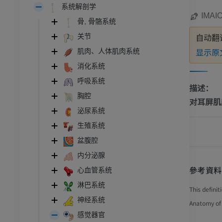
系统解剖学
IMAI
骨, 骨骼系统
关节
自动翻
显示原
肌肉、人体肌肉系统
消化系统
呼吸系统
描述：
胸腔
对耳屏肌
泌尿系统
生殖系统
盆腹腔
内分泌腺
參考資料
心血管系统
淋巴系统
This defini
神经系统
Anatomy of 
感觉器官