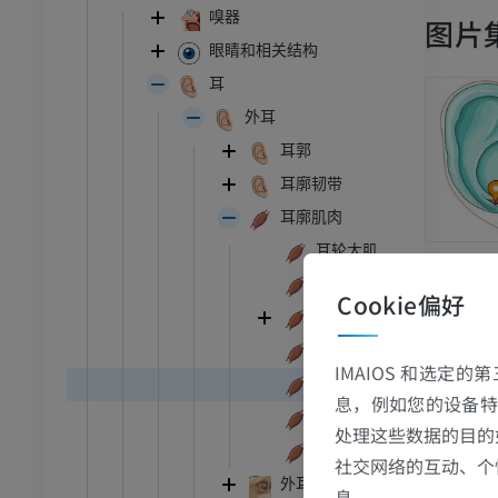
嗅器
图片
眼睛和相关结构
耳
外耳
耳郭
耳廓韧带
耳廓肌肉
耳轮大肌
耳轮小肌
Cookie偏好
耳屏肌
耳郭锥状肌
IMAIOS 和选定
对耳屏肌
息，例如您的设备特
耳郭横肌
处理这些数据的目的
跗 - 足
耳郭斜肌
社交网络的互动、个
外耳道
息。