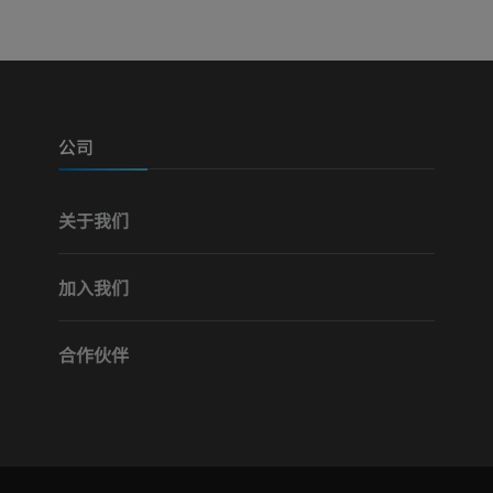
摄影
计算机体层摄
优质会员
优质会员
腿（动脉和骨
计算机体层摄
公司
免費
关于我们
下肢血管造影
血管造影术
加入我们
免費
合作伙伴