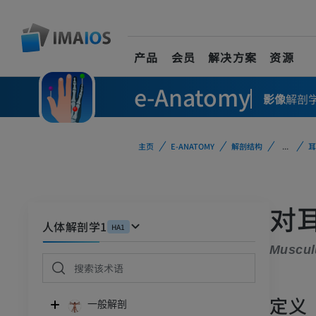
产品
会员
解决方案
资源
e-Anatomy
影像
解剖
主页
E-ANATOMY
解剖结构
...
耳
对
人体解剖学1
HA1
Musculu
定义
一般解剖