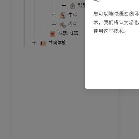
踝关节磁共振成像
鼓膜
MRI
您可以随时通过访问
中耳
员
优质会员
术，我们将认为您也反
内耳
使用这些技术。
味器: 味蕾
关节造影
前足MRI
节造影
MRI
共同体被
员
优质会员
RI
下肢MRI
MRI
员
优质会员
光照片
下肢X光照片
像学
放射影像学
免費