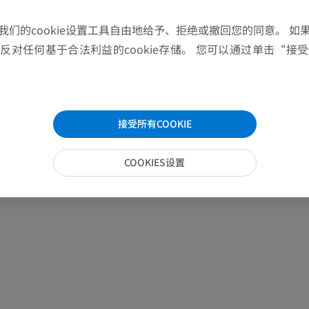
上肢MRI
下肢血管造影
MRI
插画
我们的cookie设置工具自由地给予、拒绝或撤回您的同意。 如
优质会员
优质会员
对任何基于合法利益的cookie存储。 您可以通过单击“接受所
肩MRI
下肢X光照片
MRI
放射影像学
优质会员
免費
接受所有COOKIE
腕MRI
下肢MRI
COOKIES设置
MRI
MRI
优质会员
优质会员
肘部MRI
髋MRI
MRI
MRI
优质会员
优质会员