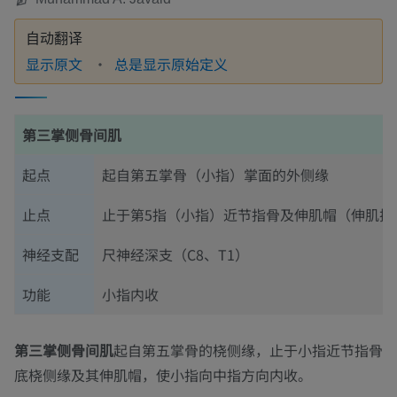
自动翻译
显示原文
总是显示原始定义
第三掌侧骨间肌
起点
起自第五掌骨（小指）掌面的外侧缘
止点
止于第5指（小指）近节指骨及伸肌帽（伸肌扩
神经支配
尺神经深支（C8、T1）
功能
小指内收
第三掌侧骨间肌
起自第五掌骨的桡侧缘，止于小指近节指骨
底桡侧缘及其伸肌帽，使小指向中指方向内收。