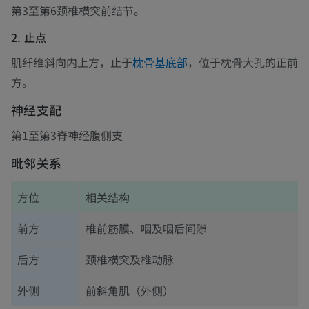
第3至第6颈椎横突前结节。
2. 止点
肌纤维斜向内上方，止于
，位于枕骨大孔的正前
枕骨基底部
方。
神经支配
第1至第3脊神经腹侧支
毗邻关系
方位
相关结构
前方
椎前筋膜、咽及咽后间隙
后方
颈椎横突及椎动脉
外侧
前斜角肌（外侧）