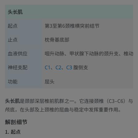
头长肌
起点
第3至第6颈椎横突前结节
止点
枕骨基底部
血液供应
咽升动脉、甲状腺下动脉的颈升支、椎动
神经支配
、
、
腹侧支
C1
C2
C3
功能
屈头
头长肌
是颈部深层椎前肌群之一。它连接颈椎（C3–C6）与
颅底，在头部及上颈椎的屈曲与稳定中发挥重要作用。
解剖细节
1. 起点