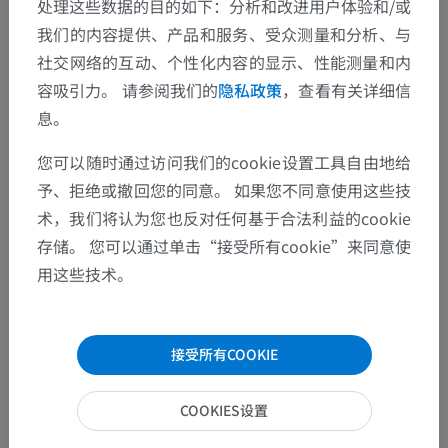
处理这些数据的目的如下：分析和改进用户体验和/或
我们的内容提供、产品和服务、受众测量和分析、与
人体解剖学2
社交网络的互动、个性化内容的显示、性能测量和内
容吸引力。 请参阅我们的
隐私政策
，查看有关详细信
人体解剖学1
息。
您可以随时通过访问我们的cookie设置工具自由地给
人体神经解剖学
予、拒绝或撤回您的同意。 如果您不同意使用这些技
术，我们将认为您也反对任何基于合法利益的cookie
感觉器官
>
前庭蜗器官
>
外耳
>
耳廓肌肉
>
存储。 您可以通过单击“接受所有cookie”来同意使
耳轮大肌
用这些技术。
这个解剖部位没有子结构
底层结构：
接受所有COOKIE
COOKIES设置
翻译