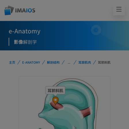
e-Anatomy
影像
解剖学
主页
E-ANATOMY
解剖结构
...
耳廓肌肉
耳郭斜肌