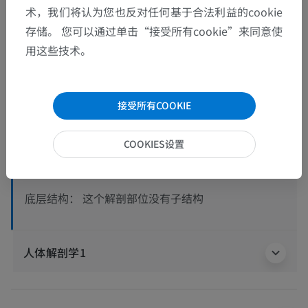
术，我们将认为您也反对任何基于合法利益的cookie
存储。 您可以通过单击“接受所有cookie”来同意使
用这些技术。
解剖层次
接受所有COOKIE
人体解剖学2
人体
>
肌肉骨骼系统
>
肌肉系统
>
肌肉系统颈部
>
COOKIES设置
颈肌
>
小斜角肌
这个解剖部位没有子结构
底层结构：
人体解剖学1