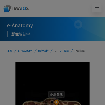
e-Anatomy
影像
解剖学
主页
E-ANATOMY
解剖结构
...
颈肌
小斜角肌