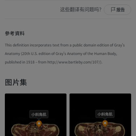
这些翻译有问题吗？
报告
參考資料
This definition incorporates text from a public domain edition of Gray's
Anatomy (20th U.S. edition of Gray's Anatomy of the Human Body,
published in 1918 – from http://www.bartleby.com/107/).
图片集