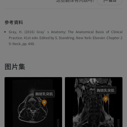
这些翻译有问题吗？
报告
參考資料
Gray, H. (2016)
Gray’s Anatomy: The Anatomical Basis of Clinical
Practice
. 41st edn. Edited by S. Standring. New York: Elsevier. Chapter 2
9: Neck, pp. 448.
图片集