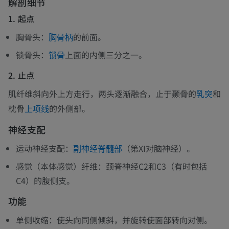
解剖细节
1. 起点
胸骨头：
的前面。
胸骨柄
锁骨头：
上面的内侧三分之一。
锁骨
2. 止点
肌纤维斜向外上方走行，两头逐渐融合，止于颞骨的
和
乳突
枕骨
的外侧部。
上项线
神经支配
运动神经支配：
（第XI对脑神经）。
副神经脊髓部
感觉（本体感觉）纤维：颈脊神经C2和C3（有时包括
C4）的腹侧支。
功能
单侧收缩：使头向同侧倾斜，并旋转使面部转向对侧。