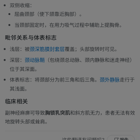
双侧收缩：
屈曲颈部（使下颌靠近胸部）。
当颈部固定时，在用力吸气过程中辅助上提胸骨。
毗邻关系与体表标志
浅层：被
覆盖；头部旋转时可见。
颈深筋膜封套层
深层：
（包绕颈总动脉、颈内静脉和迷走神经）
颈动脉鞘
位于其深面。
体表标志：将颈部分为前三角和后三角。
走行于
颈外静脉
其浅面。
临床相关
副神经麻痹可导致
胸锁乳突肌
和斜方肌无力，患者无法有效
地旋转头部或耸肩。