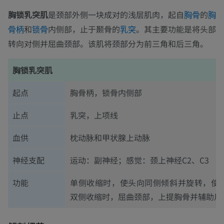
胸锁乳突肌
是颈部外侧一块成对的浅层肌肉，起自
的
胸骨
胸
和
内侧部，止于颞骨的
。其主要功能是将头部
骨柄
锁骨
乳突
转向对侧并屈曲颈部。该肌将颈部分为前三角和后三角。
胸锁乳突肌
起点
胸骨柄，锁骨内侧部
止点
乳突，上项线
血供
枕动脉和甲状腺上动脉
神经支配
运动：副神经；感觉：颈上神经C2、C3
功能
单侧收缩时，使头向同侧倾斜并旋转，使
双侧收缩时，屈曲颈部，上提胸骨并辅助用