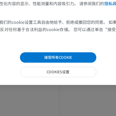
性化内容的显示、性能测量和内容吸引力。 请参阅我们的
隐私
上肢
下肢
道神经
我们的cookie设置工具自由地给予、拒绝或撤回您的同意。 如
上肢MRI
下肢血管造影
nervi auriculotemporalis membranae tympani
MRI
插画
对任何基于合法利益的cookie存储。 您可以通过单击“接受所
神经腮腺支
优质会员
优质会员
神经
肩MRI
下肢X光照片
神经颞浅支
接受所有COOKIE
MRI
放射影像学
优质会员
免費
经
COOKIES设置
腕MRI
下肢MRI
MRI
MRI
优质会员
优质会员
肘部MRI
髋MRI
MRI
MRI