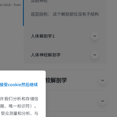
耳前神经
in 1918 – from
这个解剖部位没有子结构
底层结构：
人体解剖学1
人体神经解剖学
动物的比较解剖学
接受cookie然后继续
e允许我们分析和存储信
翻译
数据、唯一标识符）。
、受众测量和分析、与