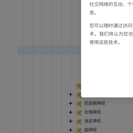
社交网络的互动、个
下颌神经后干
跗 - 足
息。
耳颞神经
外耳
您可以随时通过访问
踝关节磁共振成像
Rami 
MRI
术，我们将认为您也反
耳颞
使用这些技术。
员
优质会员
耳前
关节造影
前足MRI
耳颞
节造影
MRI
舌神经
员
优质会员
下牙槽神
外展神经
RI
下肢MRI
面神经
MRI
前庭蜗神经
员
优质会员
舌咽神经
迷走神经
光照片
下肢X光照片
副神经
像学
放射影像学