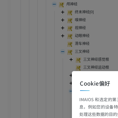
颅神经
终末神经[0]
嗅神经
视神经
动眼神经
滑车神经
三叉神经
三叉神经感觉根
三叉神经运动根
眼神经
Cookie偏好
上颌神经
下颌神经
IMAIOS 和选定
下颌神经脑膜支
息，例如您的设备特
Rami ganglionici
处理这些数据的目的
下颌神经前干