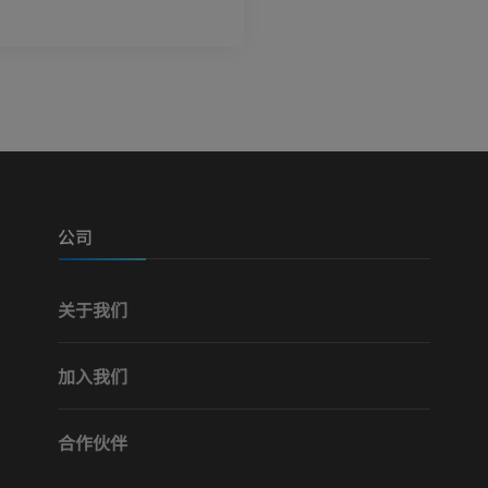
免費
优质会员
可视人计划
下肢CTA
摄影
计算机体层摄
优质会员
优质会员
腿（动脉和骨
计算机体层摄
公司
免費
关于我们
下肢血管造影
血管造影术
加入我们
免費
合作伙伴