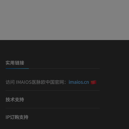
影
）
影
实用链接
访问 IMAIOS医脉欧中国官网：
imaios.cn
技术支持
IP订购支持