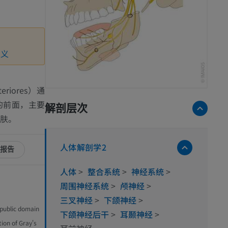
定义
teriores
）通
的前面，主要
解剖层次
肤。
人体解剖学2
报告
人体
>
整合系统
>
神经系统
>
周围神经系统
>
颅神经
>
三叉神经
>
下颌神经
>
 public domain
下颌神经后干
>
耳颞神经
>
tion of Gray's