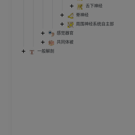
舌下神经
免費
脊神经
周围神经系统自主部
管造影
下肢血管造影
插画
感觉器官
共同体被
员
优质会员
一般解剖
踝关节和足部计算机断层
扫描
计算机体层摄影
优质会员