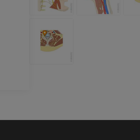
放射影像学
CT关节造影
优质会员
优质会员
上肢
脚踝和后足MR
插画
MRI
优质会员
优质会员
上肢血管造影
前足MRI
血管造影术
MRI
免費
优质会员
可视人计划
下肢CTA
摄影
计算机体层摄
优质会员
优质会员
腿（动脉和骨