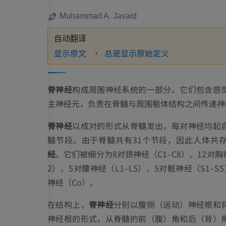
Muhammad A. Javaid
自动翻译
显示原文
总是显示原始定义
脊神经
构成周围神经系统的一部分。它们包含感
主神经元，负责在脊髓与周围躯体结构之间传递神
脊神经
以成对的形式从脊髓发出，每对神经均起
髓节段。由于脊髓共有31个节段，因此人体共存
经
。它们被细分为8对颈神经（C1–C8）、12对胸神
2）、5对腰神经（L1–L5）、5对骶神经（S1–S
神经（Co）。
在结构上，
脊神经
分别以腹侧（运动）神经根和
神经根的形式，从脊髓的前（腹）角和后（背）