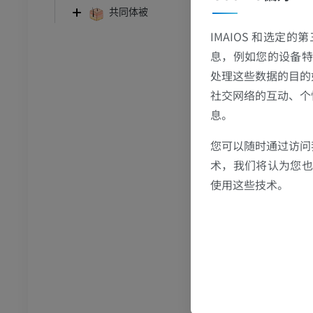
共同体被
IMAIOS 和选定
息，例如您的设备特
处理这些数据的目的
社交网络的互动、个
息。
您可以随时通过访问
术，我们将认为您也反
使用这些技术。
跗 - 足
踝关节磁共振成像
MRI
员
优质会员
关节造影
前足MRI