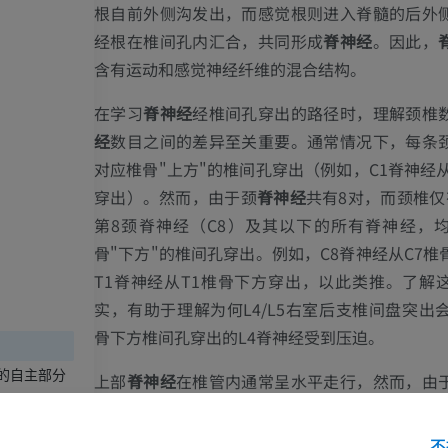
根自前外侧沟发出，而感觉根则进入脊髓的后外
经根在椎间孔内汇合，共同形成
脊神经
。因此，
含有运动和感觉神经纤维的混合结构。
在学习
脊神经
经椎间孔穿出的路径时，理解颈椎
经
数目之间的差异至关重要。通常情况下，每条
对应椎骨"上方"的椎间孔穿出（例如，C1脊神经从
穿出）。然而，由于颈
脊神经
共有8对，而颈椎仅
第8颈脊神经（C8）及其以下的所有脊神经，
骨"下方"的椎间孔穿出。例如，C8脊神经从C7椎
T1脊神经从T1椎骨下方穿出，以此类推。了解
实，有助于理解为何L4/L5右室后支椎间盘突出会
骨下方椎间孔穿出的L4脊神经受到压迫。
的自主部分
上部
脊神经
在椎管内通常呈水平走行，然而，由
于椎管——脊髓终止于L1/L2椎骨水平——因此，
部
脊神经
在到达各自的椎间孔之前，需经过较长
不