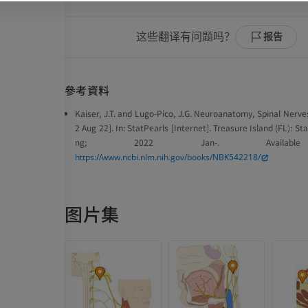
MRI
放射影像学
优质会员
免費
这些翻译有问题吗？
报告
腕MRI
下肢MRI
參考資料
MRI
MRI
优质会员
优质会员
Kaiser, J.T. and Lugo-Pico, J.G. Neuroanatomy, Spinal Nerv
2 Aug 22]. In:
StatPearls [Internet].
Treasure Island (FL): Sta
ng; 2022 Jan-. Availabl
肘部MRI
髋MRI
https://www.ncbi.nlm.nih.gov/books/NBK542218/
MRI
MRI
优质会员
优质会员
图片集
手部MRI
膝MRI
MRI
MRI
优质会员
优质会员
上肢X光照片
膝CT关节造