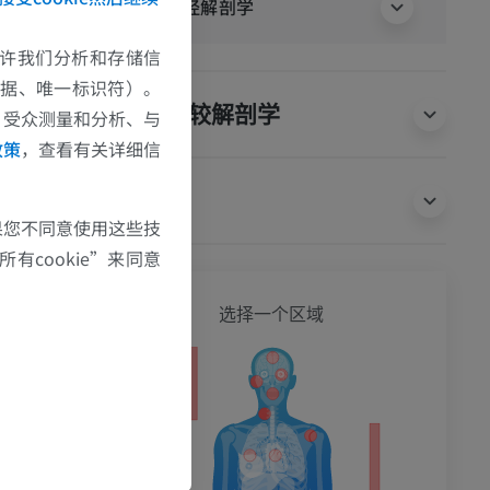
人体神经解剖学
L3椎骨以下
脊髓，但蛛网
e允许我们分析和存储信
数据、唯一标识符）。
动物的比较解剖学
、受众测量和分析、与
后支。后支较
政策
，查看有关详细信
形成躯体神经
支与
脊神经
相
翻译
果您不同意使用这些技
有cookie”来同意
交感神经元的
通支的神经元
全身
选择一个区域
至第2腰神经
前支进入交感
经元的细胞体
重新进入所有
支分布至身体