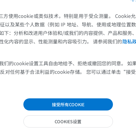
这导致脊神经根在椎管下部聚集成束，称为马尾。
区域是进行腰椎穿刺的安全部位，因为该处已无
的第三方使用cookie或类似技术，特别是用于受众测量。 Cooki
膜下腔仍然存在。
征以及某些个人数据（例如 IP 地址、导航、使用或地理位置
如下：分析和改进用户体验和/或我们的内容提供、产品和服务
每条脊神经经椎间孔穿出椎管后，分为前支和
性化内容的显示、性能测量和内容吸引力。 请参阅我们的
隐私
细，支配后外侧体壁的血管和腺体。前支较粗，
丛，包括颈丛、臂丛、腰骶丛和尾丛。前支和后
同，均为含有感觉和运动神经元的混合结构。
我们的cookie设置工具自由地给予、拒绝或撤回您的同意。 如
对任何基于合法利益的cookie存储。 您可以通过单击“接受所
除躯体运动和感觉神经元外，
脊神经
还作为自主
传导通路。
脊神经
前支通过称为灰交通支和白交
上肢
下肢
连接与交感干相连。白交通支仅见于第1胸神经
（T1–L2）的脊神经，允许节前交感神经元从
上肢MRI
下肢血管造影
接受所有COOKIE
干。这些神经元在交感链神经节内与节后交感神
MRI
插画
形成突触联系。节后交感神经元随后经灰交通支
优质会员
优质会员
COOKIES设置
脊神经
。返回脊神经后，节后神经元经前支和后
各部位。
肩MRI
下肢X光照片