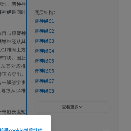
侧沟。两种神
脊神经
是同时
底层结构：
脊神经C1
脊神经C2
数目与颈
脊神
脊神经C3
颈脊神经从其
C1椎骨上方
脊神经C4
有7块，因此
脊神经C5
均从其对应椎
脊神经C6
骨下方穿出，
脊神经C7
这一解剖学事
导致从L4椎
脊神经C8
查看更多
于脊髓长度短
下腰部及骶尾
距离的下行。
接受cookie然后继续