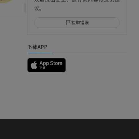
议。
检举错误
I
下载APP
影
）