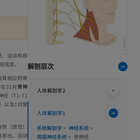
觉、运动和自
经信息。
解剖层次
自其相应的脊
在31对
脊神
人体解剖学2
经（T1–T1
5）以及1对尾
人体解剖学1
背侧（感觉）
系统解剖学
>
神经系统
>
角发出。运动
周围神经系统
>
脊神经