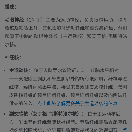
描述：
动眼神经
（CN III）主要为运动神经，负责眼球运动、瞳孔
收缩及眼睑上升。其包含躯体运动纤维和副交感纤维，分别
起源于中脑的动眼神经核（主运动核）和艾丁格-韦斯特法
尔核。
神经核：
主运动核：
位于大脑导水管附近，与上丘脑水平相对
——支配除上斜肌和外直肌以外的所有眼外肌。纤维穿过
红核，经脚间窝出中脑，接受来自双侧皮质核纤维、双侧
皮质核纤维的顶盖延髓纤维、顶盖延髓纤维以及内侧纵纤
维束的传入。
。
点击此处了解更多关于主运动核的信息
副交感核（艾丁格-韦斯特法尔核）：
位于主运动核后
方，发出节前纤维至睫状神经节。节后纤维随后支配瞳孔
括约肌和睫状肌，介导瞳孔收缩及晶状体的近视调节。
点