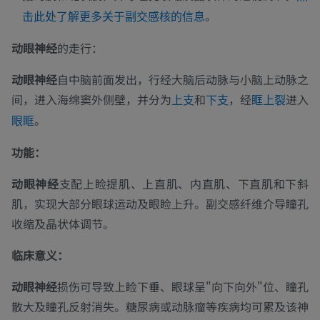
。
击此处了解更多关于副交感核的信息
动眼神经
的走行：
动眼神经
自中脑前面发出，行经大脑后动脉与小脑上动脉之
间，进入海绵窦外侧壁，并分为
和
，经
进入
上支
下支
眶上裂
。
眼眶
功能：
动眼神经
支配上睑提肌、上直肌、内直肌、下直肌和下斜
肌，实现大部分眼球运动及眼睑上升。副交感纤维介导瞳孔
收缩及晶状体调节。
临床意义：
动眼神经
损伤可导致上睑下垂、眼球呈"向下向外"位、瞳孔
散大及瞳孔反射消失。糖尿病或动脉瘤等疾病均可累及该神