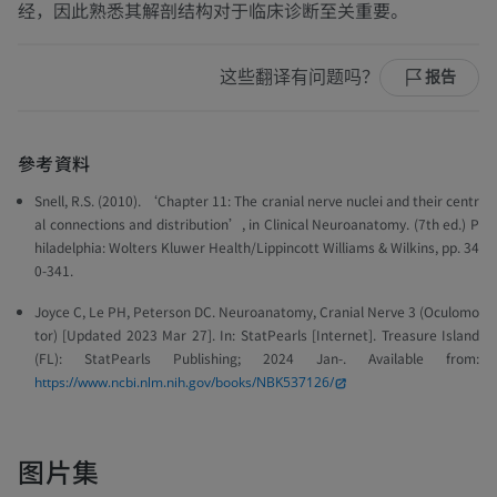
经，因此熟悉其解剖结构对于临床诊断至关重要。
这些翻译有问题吗？
报告
參考資料
Snell, R.S. (2010). ‘Chapter 11: The cranial nerve nuclei and their centr
al connections and distribution’, in
Clinical Neuroanatomy
. (7th ed.) P
hiladelphia: Wolters Kluwer Health/Lippincott Williams & Wilkins, pp. 34
0-341.
Joyce C, Le PH, Peterson DC. Neuroanatomy, Cranial Nerve 3 (Oculomo
tor) [Updated 2023 Mar 27]. In: StatPearls [Internet]. Treasure Island
(FL): StatPearls Publishing; 2024 Jan-. Available from:
https://www.ncbi.nlm.nih.gov/books/NBK537126/
图片集