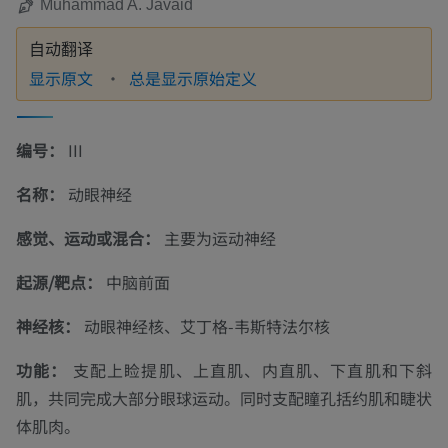
Muhammad A. Javaid
自动翻译
显示原文
总是显示原始定义
编号：
III
名称：
动眼神经
感觉、运动或混合：
主要为运动神经
起源/靶点：
中脑前面
神经核：
动眼神经核、艾丁格-韦斯特法尔核
功能：
支配上睑提肌、上直肌、内直肌、下直肌和下斜
肌，共同完成大部分眼球运动。同时支配瞳孔括约肌和睫状
体肌肉。