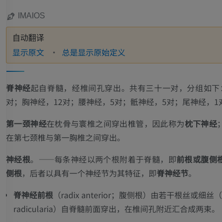
IMAIOS
自动翻译
显示原文
总是显示原始定义
脊神经
起自脊髓，经椎间孔穿出。共有三十一对，分组如下
对；胸神经，12对；腰神经，5对；骶神经，5对；尾神经，1
第一颈神经
在枕骨与寰椎之间穿出椎管，因此称为
枕下神经
在第七颈椎与第一胸椎之间穿出。
神经根
。——每条神经以两个根附着于脊髓，即
前根或腹侧
侧根
，后者以具有一个神经节为其特征，即
脊神经节
。
脊神经前根
（
radix anterior；腹侧根
）由若干根丝或细丝（
radicularia
）自脊髓前面穿出，在椎间孔附近汇合成两束。