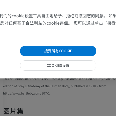
与
交感
或
内脏
系统，以及连接这两个系统的纤维。
上肢MRI
下肢血管造影
我们的cookie设置工具自由地给予、拒绝或撤回您的同意。 如
MRI
插画
分支
。——脊神经穿出椎间孔后，发出一条细小的
脑膜支
，
对任何基于合法利益的cookie存储。 您可以通过单击“接受所
优质会员
优质会员
返回椎管，分布于椎骨及其韧带，以及脊髓的血管和被膜。
为
后支或背侧支
与
前支或腹侧支
，二者均接受来自两个神经根
肩MRI
下肢X光照片
MRI
放射影像学
这些翻译有问题吗？
报告
接受所有COOKIE
优质会员
免費
COOKIES设置
腕MRI
下肢MRI
參考資料
MRI
MRI
This definition incorporates text from a public domain edition of Gray's Anato
优质会员
优质会员
edition of Gray's Anatomy of the Human Body, published in 1918 – from
http://www.bartleby.com/107/).
肘部MRI
髋MRI
MRI
MRI
图片集
优质会员
优质会员