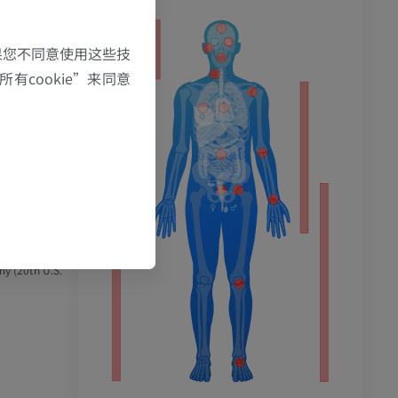
果您不同意使用这些技
该支经椎间孔
有cookie”来同意
脊神经随后分
的纤维。
my (20th U.S.