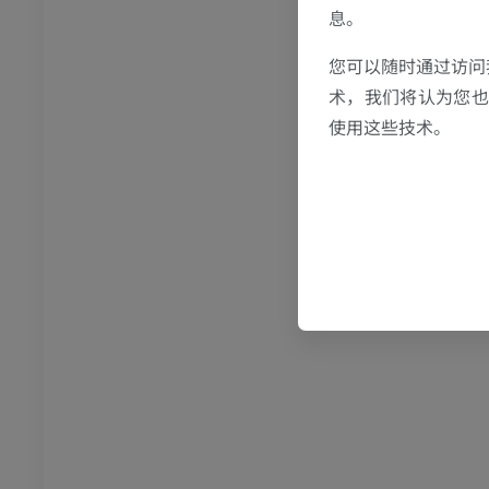
息。
踝关节磁共振成像
您可以随时通过访问
MRI
术，我们将认为您也反
员
优质会员
使用这些技术。
关节造影
前足MRI
节造影
MRI
员
优质会员
RI
下肢MRI
MRI
员
优质会员
光照片
下肢X光照片
像学
放射影像学
免費