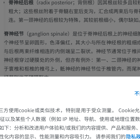
脊神经后根
（
radix posterior；背侧根
）因其根丝较多且较
粗大；这些根丝附着于脊髓右室后支沟，汇合成两束后与脊
连。第一颈神经的后根较为特殊，其较前根细小，偶尔缺如
脊神经节
（
ganglion spinale
）是位于脊神经后根上的神经细
个神经节呈卵圆形，色泽偏红，其大小与所在神经根的粗细
与后根两束纤维相连的内侧端呈二裂状。神经节通常位于椎
神经根穿过硬膜处的外侧，但亦有例外：第一、二颈神经的
于寰椎和枢椎的椎弓上，骶神经的神经节位于椎管内，而尾
经节则位于硬膜鞘内。
与交感神经的联系
。——在脊神经节的稍远侧，脊神经前根
不
成
脊神经
，经椎间孔穿出。每条脊神经接受来自邻近交感干
（
灰交通支
），而胸神经以及第一、二腰神经各发出一支（
的第三方使用cookie或类似技术，特别是用于受众测量。 Cooki
邻近的交感神经节。第二、三、四骶神经亦发出白交通支；
征以及某些个人数据（例如 IP 地址、导航、使用或地理位置
支并不与交感干的神经节相连，而是直接进入盆腔交感丛。
如下：分析和改进用户体验和/或我们的内容提供、产品和服务
上肢
下肢
性化内容的显示、性能测量和内容吸引力。 请参阅我们的
隐私
结构
。——每条典型的脊神经包含属于两个系统的神经纤维