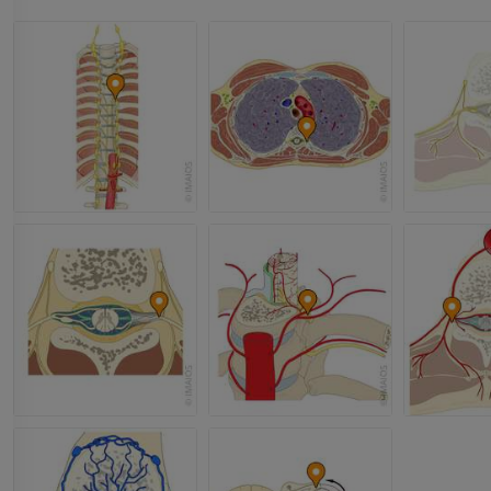
手部MRI
膝MRI
MRI
MRI
优质会员
优质会员
上肢X光照片
膝CT关节造
放射影像学
CT关节造影
优质会员
优质会员
上肢
脚踝和后足MR
插画
MRI
优质会员
优质会员
上肢血管造影
前足MRI
血管造影术
MRI
免費
优质会员