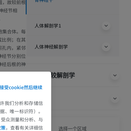
粗，故较前根
神经节相
。
人体解剖学1
胞集合体。每
成比例；在其
人体神经解剖学
间孔内，紧邻
神经节分别位
神经后根的神
动物的比较解剖学
与后根汇合形
接受cookie然后继续
神经节的一支
翻译
白交通支
）至
e允许我们分析和存储信
但这些白交通
数据、唯一标识符）。
、受众测量和分析、与
全身
政策
，查看有关详细信
选择一个区域
，即
躯体
系统