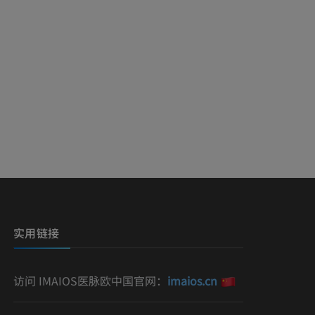
影
）
影
实用链接
访问 IMAIOS医脉欧中国官网：
imaios.cn