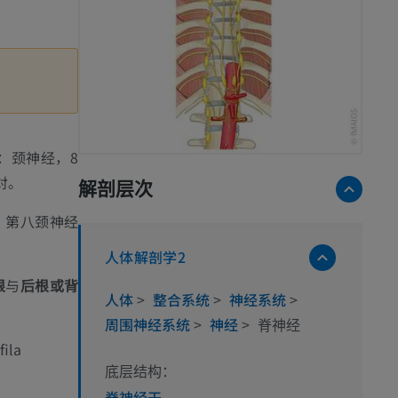
：颈神经，8
对。
解剖层次
；第八颈神经
人体解剖学2
根
与
后根或背
人体
>
整合系统
>
神经系统
>
周围神经系统
>
神经
>
脊神经
fila
底层结构：
脊神经干