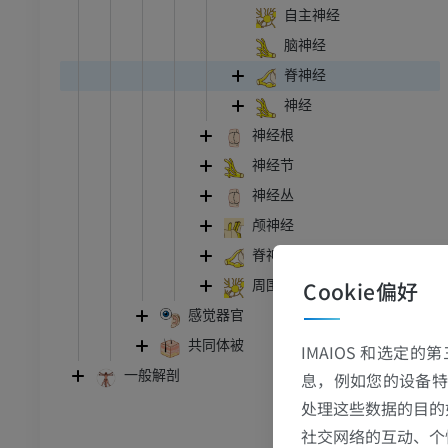
自主神经
脑神经
脊神经
神经
神经根
神经节
神经丛
颅神经
脊神经
Cookie偏好
周围神经系统自主部
感觉器官
共同体被
IMAIOS 和选定
一般解剖
息，例如您的设备特
处理这些数据的目的
跗 - 足
社交网络的互动、个