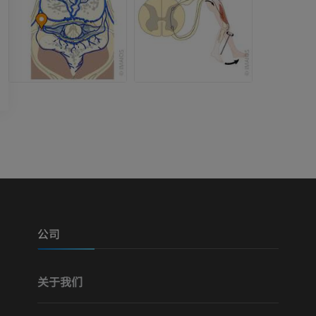
可视人计划
下肢CTA
摄影
计算机体层摄
优质会员
优质会员
腿（动脉和骨
计算机体层摄
免費
下肢血管造影
血管造影术
免費
公司
关于我们