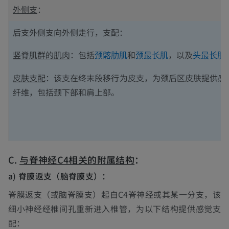
外侧支
：
后支外侧支向外侧走行，支配：
竖脊肌群的肌肉
：包括
和
，以及
颈髂肋肌
颈最长肌
头最长肌
皮肤支配
：该支在终末段移行为皮支，为颈后区皮肤提供感
纤维，包括颈下部和肩上部。
C.
与脊神经C4相关的附属结构
：
a) 脊膜返支（脑脊膜支）：
脊膜返支（或脑脊膜支）起自C4脊神经或其某一分支，该
细小神经经椎间孔重新进入椎管，为以下结构提供感觉支
配：