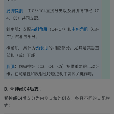
：由C3和C4直接分支以及肩胛背神经（C
肩胛提肌
4、C5）共同支配。
斜角肌：支配
（C4–C7）和
（C3–
前斜角肌
中斜角肌
C7）的相应部分。
椎前肌：具体为
的相应部分，尤其是其垂直
颈长肌
部和（或）下部。
：向膈神经（C3、C4、C5）提供重要的运动纤
膈肌
维，在随意性和反射性呼吸控制中发挥关键作用。
B.
脊神经C4
后支
：
脊神经C4
后支分为内侧支和外侧支，各具不同的支配模
式：