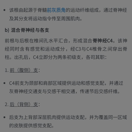
该根由起源于脊髓
的运动纤维组成，通过脊神经
前灰质角
及其分支将运动指令传至周围肌肉。
b) 混合脊神经与各支
前根与后根在椎间孔水平汇合，形成混合
脊神经C4
。该神
经同时含有感觉和运动成分，经C3与C4椎骨之间穿出脊
柱。出孔后，C4立即分为两条初级支，各司其职：
1.
前（腹侧）支
：
C4前支为颈部和肩部区域提供运动和感觉支配，并通过
灰脊神经交通支与交感干相交通，传递节后交感纤维。
2.
后（背侧）支
：
后支为上背部深层肌肉提供运动支配，并为覆盖同一区域
的皮肤提供感觉支配。