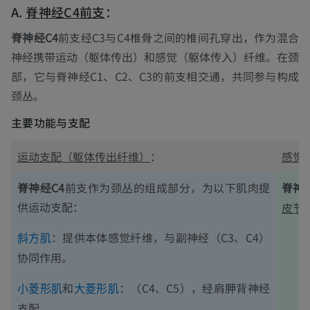
A.
脊神经C4
前支
：
脊神经C4
前支经C3与C4椎骨之间的椎间孔穿出，作为混合
神经携带运动（躯体传出）和感觉（躯体传入）纤维。在颈
部，它与脊神经C1、C2、C3的前支相交通，共同参与构成
颈丛。
主要功能与支配
运动支配（躯体传出纤维）
：
感觉
脊神经C4
前支作为颈丛的组成部分，为以下肌肉提
脊神经
供运动支配：
皮节
：提供本体感觉纤维，与副神经（C3、C4）
斜方肌
协同作用。
和
：（C4、C5），经肩胛背神经
小菱形肌
大菱形肌
支配。