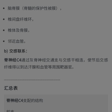
脑脊膜（脊髓的保护性被膜），
椎间盘纤维环，
椎体及骨膜，
邻近血管。
b) 交感联系：
脊神经C4
通过灰脊神经交通支与交感干相连，使节后交感
纤维得以到达汗腺和血管等周围靶器官。
_________________________
汇总表
脊神经C4
支配的结构
前支