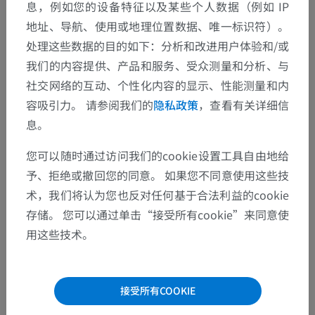
息，例如您的设备特征以及某些个人数据（例如 IP
地址、导航、使用或地理位置数据、唯一标识符）。
处理这些数据的目的如下：分析和改进用户体验和/或
參考資料
我们的内容提供、产品和服务、受众测量和分析、与
Seichi A, Kimura A, Higashi T, Endo T, Kojima M, Inoue H, Hoshino Y. Loca
社交网络的互动、个性化内容的显示、性能测量和内
lization of the medial branches of the cervical dorsal rami during cervic
容吸引力。 请参阅我们的
隐私政策
，查看有关详细信
al laminoplasty. Spine (Phila Pa 1976). 2012 Dec 15;37(26):E1603-6.
息。
Drake, R.L., Vogl, A.W., and Mitchell, A.W.M. (2010). ‘Chapter 8: Head a
nd Neck’, in Gray’s anatomy for students. (2nd ed.) Churchill Livingst
您可以随时通过访问我们的cookie设置工具自由地给
one Elsevier, Philadelphia PA 19103, pp.955, 970, 974.
予、拒绝或撤回您的同意。 如果您不同意使用这些技
Drake, R.L., Vogl, A.W., and Mitchell, A.W.M. (2010). ‘Chapter 8: Head a
术，我们将认为您也反对任何基于合法利益的cookie
nd Neck’, in Gray’s anatomy for students. (2nd ed.) Churchill Livingst
存储。 您可以通过单击“接受所有cookie”来同意使
one Elsevier, Philadelphia PA 19103, pp.875.
用这些技术。
Zhang J, Tsuzuki N, Hirabayashi S, Saiki K, Fujita K. Surgical anatomy of
the nerves and muscles in the posterior cervical spine: a guide for avoid
ing inadvertent nerve injuries during the posterior approach. Spine (Phi
la Pa 1976). 2003 Jul 1;28(13):1379-84
接受所有COOKIE