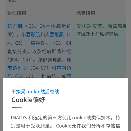
运动结构
感觉结构
（C3、C4本体感觉纤
皮肤C4皮节，涵盖肩部
斜方肌
区域及上前胸壁区域。
维），
和
（C
小菱形肌
大菱形肌
4、C5），
（C3、C4
肩胛提肌
直接分支，以及经肩胛背神经
的C4、C5）。颈部斜角肌，即
（C4–C7）和
前斜角肌
中斜角
（C3–C7）。椎前肌，如
肌
颈
（其垂直部和（或）下
长肌
不接受cookie然后继续
部）。
Cookie偏好
。
膈肌
IMAIOS 和选定的第三方使用cookie或类似技术，特
别是用于受众测量。 Cookie允许我们分析和存储信
这些翻译有问题吗？
报告