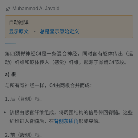
Muhammad A. Javaid
自动翻译
显示原文
总是显示原始定义
第四颈脊神经
C4
是一条混合神经，同时含有躯体传出（运
动）纤维和躯体传入（感觉）纤维，起源于脊髓C4节段。
a) 根
与所有脊神经一样，
C4
由两根合并而成：
1.
后（背侧）根
：
该根由感官纤维组成，将周围结构的信号传回脊髓。这些
纤维进入脊髓后，在
形成突触。
背侧灰质角
2.
前（腹侧）根
：