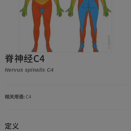
脊神经C4
Nervus spinalis C4
相关用语:
C4
定义